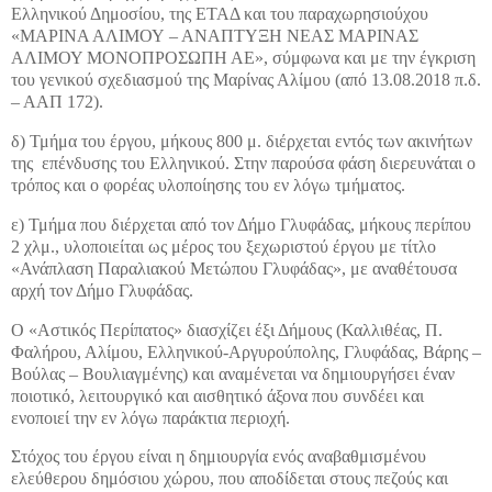
Ελληνικού Δημοσίου, της ΕΤΑΔ και του παραχωρησιούχου
«ΜΑΡΙΝΑ ΑΛΙΜΟΥ – ΑΝΑΠΤΥΞΗ ΝΕΑΣ ΜΑΡΙΝΑΣ
ΑΛΙΜΟΥ ΜΟΝΟΠΡΟΣΩΠΗ ΑΕ», σύμφωνα και με την έγκριση
του γενικού σχεδιασμού της Μαρίνας Αλίμου (από 13.08.2018 π.δ.
– ΑΑΠ 172).
δ) Τμήμα του έργου, μήκους 800 μ. διέρχεται εντός των ακινήτων
της επένδυσης του Ελληνικού. Στην παρούσα φάση διερευνάται ο
τρόπος και ο φορέας υλοποίησης του εν λόγω τμήματος.
ε) Τμήμα που διέρχεται από τον Δήμο Γλυφάδας, μήκους περίπου
2 χλμ., υλοποιείται ως μέρος του ξεχωριστού έργου με τίτλο
«Ανάπλαση Παραλιακού Μετώπου Γλυφάδας», με αναθέτουσα
αρχή τον Δήμο Γλυφάδας.
Ο «Αστικός Περίπατος» διασχίζει έξι Δήμους (Καλλιθέας, Π.
Φαλήρου, Αλίμου, Ελληνικού-Αργυρούπολης, Γλυφάδας, Βάρης –
Βούλας – Βουλιαγμένης) και αναμένεται να δημιουργήσει έναν
ποιοτικό, λειτουργικό και αισθητικό άξονα που συνδέει και
ενοποιεί την εν λόγω παράκτια περιοχή.
Στόχος του έργου είναι η δημιουργία ενός αναβαθμισμένου
ελεύθερου δημόσιου χώρου, που αποδίδεται στους πεζούς και