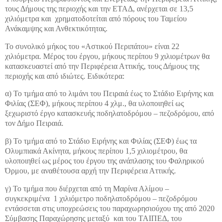
τους Δήμους της περιοχής και την ΕΤΑΔ, ανέρχεται σε 13,5
χιλιόμετρα και χρηματοδοτείται από πόρους του Ταμείου
Ανάκαμψης και Ανθεκτικότητας.
Το συνολικό μήκος του «Αστικού Περιπάτου» είναι 22
χιλιόμετρα. Μέρος του έργου, μήκους περίπου 9 χιλιομέτρων θα
κατασκευαστεί από την Περιφέρεια Αττικής, τους Δήμους της
περιοχής και από ιδιώτες. Ειδικότερα:
α) Το τμήμα από το λιμάνι του Πειραιά έως το Στάδιο Ειρήνης και
Φιλίας (ΣΕΦ), μήκους περίπου 4 χλμ., θα υλοποιηθεί ως
ξεχωριστό έργο κατασκευής ποδηλατοδρόμου – πεζοδρόμου, από
τον Δήμο Πειραιά.
β) Το τμήμα από το Στάδιο Ειρήνης και Φιλίας (ΣΕΦ) έως τα
Ολυμπιακά Ακίνητα, μήκους περίπου 1,5 χιλιομέτρου, θα
υλοποιηθεί ως μέρος του έργου της ανάπλασης του Φαληρικού
Όρμου, με αναθέτουσα αρχή την Περιφέρεια Αττικής.
γ) Το τμήμα που διέρχεται από τη Μαρίνα Αλίμου –
συγκεκριμένα 1 χιλιόμετρο ποδηλατοδρόμου – πεζοδρόμου
εντάσσεται στις υποχρεώσεις του παραχωρησιούχου της από 2020
Σύμβασης Παραχώρησης μεταξύ και του ΤΑΙΠΕΔ, του