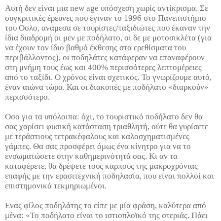
Αυτή δεν είναι μια new age υπόσχεση χωρίς αντίκρισμα. Σε
συγκριτικές έρευνες που έγιναν το 1996 στο Πανεπιστήμιο
του Οσλο, ανάμεσα σε τουρίστες/ταξιδιώτες που έκαναν την
ίδια διαδρομή οι μεν με ποδήλατο, οι δε με μοτοσικλέτα (για
να έχουν τον ίδιο βαθμό έκθεσης στα ερεθίσματα του
περιβάλλοντος), οι ποδηλάτες κατάφεραν να επαναφέρουν
στη μνήμη τους έως και 400% περισσότερες λεπτομέρειες
από το ταξίδι. Ο χρόνος είναι σχετικός. Το γνωρίζουμε αυτό,
έναν αιώνα τώρα. Και οι διακοπές με ποδήλατο «διαρκούν»
περισσότερο.
Οσο για τα υπόλοιπα: όχι, το τουριστικό ποδήλατο δεν θα
σας χαρίσει φυσική κατάσταση τριαθλητή, ούτε θα γυρίσετε
με τεράστιους τετρακέφαλους και καλοσχηματισμένες
γάμπες. Θα σας προσφέρει όμως ένα κίνητρο για να το
ενσωματώσετε στην καθημερινότητά σας. Κι αν τα
καταφέρετε, θα δρέψετε τους καρπούς της μακροχρόνιας
επαφής με την ερασιτεχνική ποδηλασία, που είναι πολλοί και
επιστημονικά τεκμηριωμένοι.
Ενας φίλος ποδηλάτης το είπε με μία φράση, καλύτερα από
μένα: «Το ποδήλατο είναι το ιστιοπλοϊκό της στεριάς. Πάει