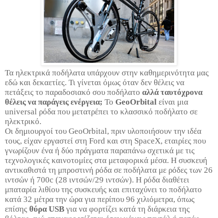
Τα ηλεκτρικά ποδήλατα υπάρχουν στην καθημερινότητα μας
εδώ και δεκαετίες. Τι γίνεται όμως όταν δεν θέλεις να
πετάξεις το παραδοσιακό σου ποδήλατο
αλλά ταυτόχρονα
θέλεις να παράγεις ενέργεια;
Το
GeoOrbital
είναι μια
universal ρόδα που μετατρέπει το κλασσικό ποδήλατο σε
ηλεκτρικό.
Οι δημιουργοί του GeoOrbital, πριν υλοποιήσουν την ιδέα
τους, είχαν εργαστεί στη Ford και στη SpaceX, εταιρίες που
γνωρίζουν ένα ή δύο πράγματα παραπάνω σχετικά με τις
τεχνολογικές καινοτομίες στα μεταφορικά μέσα. Η συσκευή
αντικαθιστά τη μπροστινή ρόδα σε ποδήλατα με ρόδες των 26
ιντσών ή 700c (28 ιντσών/29 ιντσών). Η ρόδα διαθέτει
μπαταρία λιθίου της συσκευής και επιταχύνει το ποδήλατο
κατά 32 μέτρα την ώρα για περίπου 96 χιλιόμετρα, όπως
επίσης
θύρα USB
για να φορτίζει κατά τη διάρκεια της