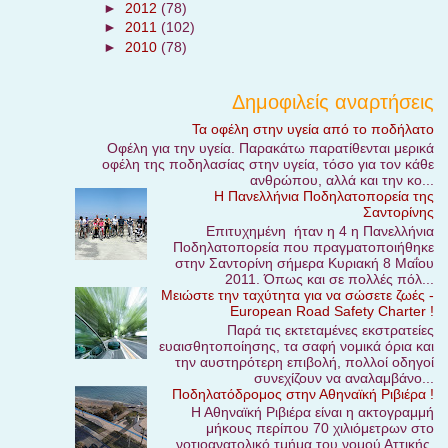
►
2012
(78)
►
2011
(102)
►
2010
(78)
Δημοφιλείς αναρτήσεις
Τα οφέλη στην υγεία από το ποδήλατο
Οφέλη για την υγεία. Παρακάτω παρατίθενται μερικά
οφέλη της ποδηλασίας στην υγεία, τόσο για τον κάθε
ανθρώπου, αλλά και την κο...
Η Πανελλήνια Ποδηλατοπορεία της
Σαντορίνης
Επιτυχημένη ήταν η 4 η Πανελλήνια
Ποδηλατοπορεία που πραγματοποιήθηκε
στην Σαντορίνη σήμερα Κυριακή 8 Μαΐου
2011. Όπως και σε πολλές πόλ...
Μειώστε την ταχύτητα για να σώσετε ζωές -
European Road Safety Charter !
Παρά τις εκτεταμένες εκστρατείες
ευαισθητοποίησης, τα σαφή νομικά όρια και
την αυστηρότερη επιβολή, πολλοί οδηγοί
συνεχίζουν να αναλαμβάνο...
Ποδηλατόδρομος στην Αθηναϊκή Ριβιέρα !
Η Αθηναϊκή Ριβιέρα είναι η ακτογραμμή
μήκους περίπου 70 χιλιόμετρων στο
νοτιοανατολικό τμήμα του νομού Αττικής,