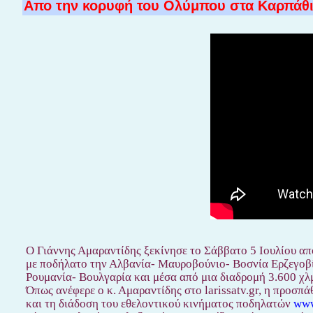
Απο την κορυφή του Ολύμπου στα Καρπάθι
Ο Γιάννης Αμαραντίδης ξεκίνησε το Σάββατο 5 Ιουλίου από
με ποδήλατο την Αλβανία- Μαυροβούνιο- Βοσνία Ερζεγοβί
Ρουμανία- Βουλγαρία και μέσα από μια διαδρομή 3.600 χλ
Όπως ανέφερε ο κ. Αμαραντίδης στο larissatv.gr, η προσ
και τη διάδοση του εθελοντικού κινήματος ποδηλατών
www