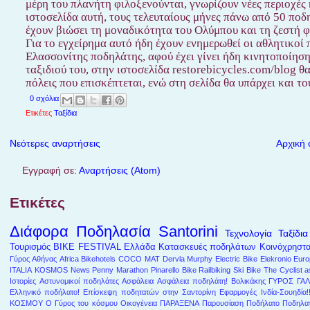
μέρη του πλανήτη φιλοξενούνται, γνωρίζουν νέες περιοχές
ιστοσελίδα αυτή, τους τελευταίους μήνες πάνω από 50 ποδ
έχουν βιώσει τη μοναδικότητα του Ολύμπου και τη ζεστή φ
Για το εγχείρημα αυτό ήδη έχουν ενημερωθεί οι αθλητικοί
Ελασσονίτης ποδηλάτης, αφού έχει γίνει ήδη κινητοποίηση 
ταξιδιού του, στην ιστοσελίδα restorebicycles.com/blog 
πόλεις που επισκέπτεται, ενώ στη σελίδα θα υπάρχει και τ
0 σχόλια
Ετικέτες
Ταξίδια
Νεότερες αναρτήσεις
Αρχική 
Εγγραφή σε:
Αναρτήσεις (Atom)
Ετικέτες
Διάφορα
Ποδηλασία
Santorini
Τεχνολογία
Ταξίδια
Τουρισμός
BIKE FESTIVAL
Ελλάδα
Κατασκευές ποδηλάτων
Κοινόχρηστ
Γύρος Αθήνας
Africa
Bikehotels
COCO MAT
Dervla Murphy
Electric Bike
Elekronio
Euro
ITALIA
KOSMOS
News
Penny Marathon
Pinarello Bike
Railbiking
Ski Bike
The Cyclist a
Ιστορίες
Αστυνομικοί ποδηλάτες
Ασφάλεια
Ασφάλεια ποδηλάτη!
Βολικάκης
ΓΥΡΟΣ ΓΑΛ
Ελληνικό ποδήλατο!
Επίσκεψη ποδητατών στην Σαντορίνη
Εφαρμογές
Ινδία-Σουηδία!
ΚΟΣΜΟΥ
Ο Γύρος του κόσμου
Οικογένεια
ΠΑΡΑΞΕΝΑ
Παρουσίαση
Ποδήλατο
Ποδηλατ