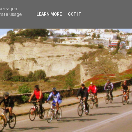
user-agent
erate usage
LEARN MORE
GOT IT