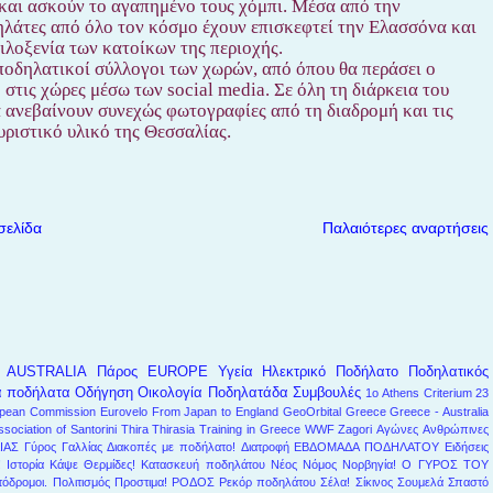
 και ασκούν το αγαπημένο τους χόμπι. Μέσα από την
ηλάτες από όλο τον κόσμο έχουν επισκεφτεί την Ελασσόνα και
ιλοξενία των κατοίκων της περιοχής.
 ποδηλατικοί σύλλογοι των χωρών, από όπου θα περάσει ο
στις χώρες μέσω των social media. Σε όλη τη διάρκεια του
θα ανεβαίνουν συνεχώς φωτογραφίες από τη διαδρομή και τις
ουριστικό υλικό της Θεσσαλίας.
σελίδα
Παλαιότερες αναρτήσεις
AUSTRALIA
Πάρος
EUROPE
Υγεία
Ηλεκτρικό Ποδήλατο
Ποδηλατικός
α ποδήλατα
Οδήγηση
Οικολογία
Ποδηλατάδα
Συμβουλές
1ο Athens Criterium
23
pean Commission
Eurovelo
From Japan to England
GeoOrbital
Greece
Greece - Australia
ssociation of Santorini
Thira
Thirasia
Training in Greece
WWF
Zagori
Αγώνες
Ανθρώπινες
ΙΑΣ
Γύρος Γαλλίας
Διακοπές με ποδήλατο!
Διατροφή
ΕΒΔΟΜΑΔΑ ΠΟΔΗΛΑΤΟΥ
Ειδήσεις
!
Ιστορία
Κάψε Θερμίδες!
Κατασκευή ποδηλάτου
Νέος Νόμος
Νορβηγία!
Ο ΓΥΡΟΣ ΤΟΥ
όδρομοι.
Πολιτισμός
Προστιμα!
ΡΟΔΟΣ
Ρεκόρ ποδηλάτου
Σέλα!
Σίκινος
Σουμελά
Σπαστό