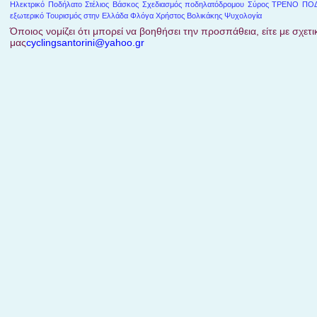
Ηλεκτρικό Ποδήλατο
Στέλιος Βάσκος
Σχεδιασμός ποδηλατόδρομου
Σύρος
ΤΡΕΝΟ ΠΟ
εξωτερικό
Τουρισμός στην Ελλάδα
Φλόγα
Χρήστος Βολικάκης
Ψυχολογία
Όποιος νομίζει ότι μπορεί να βοηθήσει την προσπάθεια, είτε με σχετικ
μας
cyclingsantorini@yahoo.gr