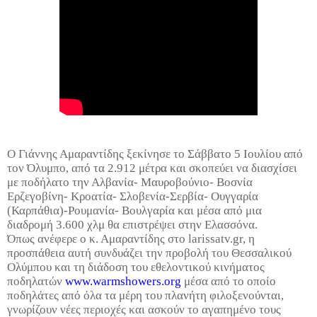
Ο Γιάννης Αμαραντίδης ξεκίνησε το Σάββατο 5 Ιουλίου από
τον Όλυμπο, από τα 2.912 μέτρα και σκοπεύει να διασχίσει
με ποδήλατο την Αλβανία- Μαυροβούνιο- Βοσνία
Ερζεγοβίνη- Κροατία- Σλοβενία-Σερβία- Ουγγαρία
(Καρπάθια)-Ρουμανία- Βουλγαρία και μέσα από μια
διαδρομή 3.600 χλμ θα επιστρέψει στην Ελασσόνα.
Όπως ανέφερε ο κ. Αμαραντίδης στο larissatv.gr, η
προσπάθεια αυτή συνδυάζει την προβολή του Θεσσαλικού
Ολύμπου και τη διάδοση του εθελοντικού κινήματος
ποδηλατών
www.warmshowers.org
μέσα από το οποίο
ποδηλάτες από όλα τα μέρη του πλανήτη φιλοξενούνται,
γνωρίζουν νέες περιοχές και ασκούν το αγαπημένο τους