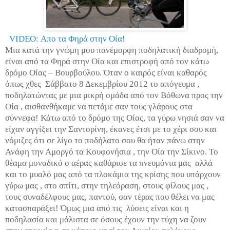
VIDEO: Απο τα Φηρά στην Οία!
Μια κατά την γνώμη μου πανέμορφη ποδηλατική διαδρομή,
είναι από τα Φηρά στην Οία και επιστροφή από τον κάτω
δρόμο Οίας – Βουρβούλου. Όταν ο καιρός είναι καθαρός
όπως χθες
Σάββατο 8 Δεκεμβρίου 2012 το απόγευμα ,
ποδηλατώντας με μια μικρή ομάδα από τον Βόθωνα προς την
Οία , αισθανθήκαμε να πετάμε σαν τους γλάρους στα
σύννεφα! Κάτω από το δρόμο της Οίας, τα γύρω νησιά σαν να
είχαν αγγίξει την Σαντορίνη, έκανες έτσι με το χέρι σου και
νόμιζες ότι σε λίγο το ποδήλατο σου θα ήταν πάνω στην
Ανάφη την Αμοργό τα Κουφονήσια , την Οία την Σίκινο. Το
θέαμα μοναδικό ο αέρας καθάρισε τα πνευμόνια μας
αλλά
και το μυαλό μας από τα πλοκάμια της κρίσης που υπάρχουν
γύρω μας , στο σπίτι, στην τηλεόραση, στους φίλους μας ,
τους συναδέλφους μας, παντού, σαν τέρας που θέλει να μας
κατασπαράξει! Όμως μια από τις
λύσεις είναι και η
ποδηλασία και μάλιστα σε όσους έχουν την τύχη να ζουν