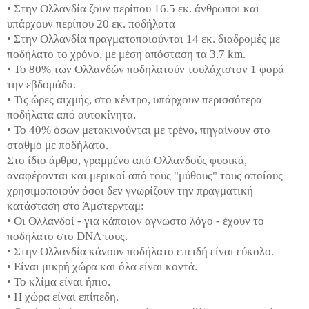
• Στην Ολλανδία ζουν περίπου 16.5 εκ. άνθρωποι και
υπάρχουν περίπου 20 εκ. ποδήλατα
• Στην Ολλανδία πραγματοποιούνται 14 εκ. διαδρομές με
ποδήλατο το χρόνο, με μέση απόσταση τα 3.7 km.
• Το 80% των Ολλανδών ποδηλατούν τουλάχιστον 1 φορά
την εβδομάδα.
• Τις ώρες αιχμής, στο κέντρο, υπάρχουν περισσότερα
ποδήλατα από αυτοκίνητα.
• Το 40% όσων μετακινούνται με τρένο, πηγαίνουν στο
σταθμό με ποδήλατο.
Στο ίδιο άρθρο, γραμμένο από Ολλανδούς φυσικά,
αναφέρονται και μερικοί από τους "μύθους" τους οποίους
χρησιμοποιούν όσοι δεν γνωρίζουν την πραγματική
κατάσταση στο Άμστερνταμ:
• Οι Ολλανδοί - για κάποιον άγνωστο λόγο - έχουν το
ποδήλατο στο DNA τους.
• Στην Ολλανδία κάνουν ποδήλατο επειδή είναι εύκολο.
• Είναι μικρή χώρα και όλα είναι κοντά.
• Το κλίμα είναι ήπιο.
• Η χώρα είναι επίπεδη.