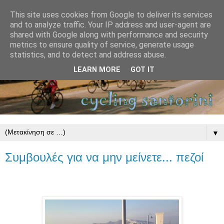
This site uses cookies from Google to deliver its services
and to analyze traffic. Your IP address and user-agent are
shared with Google along with performance and security
metrics to ensure quality of service, generate usage
statistics, and to detect and address abuse.
LEARN MORE
GOT IT
▼
Συμβουλές για να μην μείνετε... πεζοί