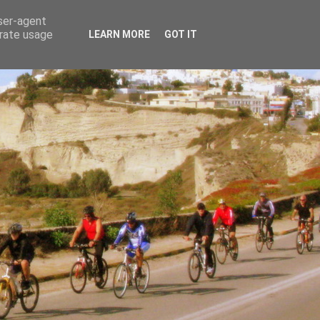
user-agent
erate usage
LEARN MORE
GOT IT