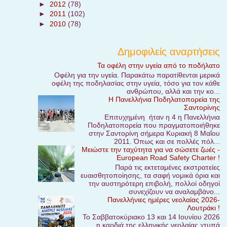
►
2012
(78)
►
2011
(102)
►
2010
(78)
Δημοφιλείς αναρτήσεις
Τα οφέλη στην υγεία από το ποδήλατο
Οφέλη για την υγεία. Παρακάτω παρατίθενται μερικά
οφέλη της ποδηλασίας στην υγεία, τόσο για τον κάθε
ανθρώπου, αλλά και την κο...
Η Πανελλήνια Ποδηλατοπορεία της
Σαντορίνης
Επιτυχημένη ήταν η 4 η Πανελλήνια
Ποδηλατοπορεία που πραγματοποιήθηκε
στην Σαντορίνη σήμερα Κυριακή 8 Μαΐου
2011. Όπως και σε πολλές πόλ...
Μειώστε την ταχύτητα για να σώσετε ζωές -
European Road Safety Charter !
Παρά τις εκτεταμένες εκστρατείες
ευαισθητοποίησης, τα σαφή νομικά όρια και
την αυστηρότερη επιβολή, πολλοί οδηγοί
συνεχίζουν να αναλαμβάνο...
Πανελλήνιες ημέρες νεολαίας 2026-
Λουτράκι !
Το Σαββατοκύριακο 13 και 14 Ιουνίου 2026
, η καρδιά της ελληνικής νεολαίας χτυπά