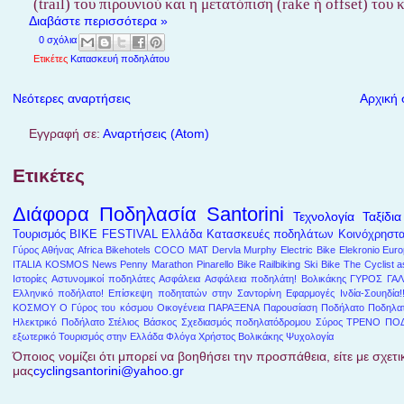
(trail) του πιρουνιού και η μετατόπιση (rake ή offset) το
Διαβάστε περισσότερα »
0 σχόλια
Ετικέτες
Κατασκευή ποδηλάτου
Νεότερες αναρτήσεις
Αρχική 
Εγγραφή σε:
Αναρτήσεις (Atom)
Ετικέτες
Διάφορα
Ποδηλασία
Santorini
Τεχνολογία
Ταξίδια
Τουρισμός
BIKE FESTIVAL
Ελλάδα
Κατασκευές ποδηλάτων
Κοινόχρηστ
Γύρος Αθήνας
Africa
Bikehotels
COCO MAT
Dervla Murphy
Electric Bike
Elekronio
Euro
ITALIA
KOSMOS
News
Penny Marathon
Pinarello Bike
Railbiking
Ski Bike
The Cyclist a
Ιστορίες
Αστυνομικοί ποδηλάτες
Ασφάλεια
Ασφάλεια ποδηλάτη!
Βολικάκης
ΓΥΡΟΣ ΓΑΛ
Ελληνικό ποδήλατο!
Επίσκεψη ποδητατών στην Σαντορίνη
Εφαρμογές
Ινδία-Σουηδία!
ΚΟΣΜΟΥ
Ο Γύρος του κόσμου
Οικογένεια
ΠΑΡΑΞΕΝΑ
Παρουσίαση
Ποδήλατο
Ποδηλατ
Ηλεκτρικό Ποδήλατο
Στέλιος Βάσκος
Σχεδιασμός ποδηλατόδρομου
Σύρος
ΤΡΕΝΟ ΠΟ
εξωτερικό
Τουρισμός στην Ελλάδα
Φλόγα
Χρήστος Βολικάκης
Ψυχολογία
Όποιος νομίζει ότι μπορεί να βοηθήσει την προσπάθεια, είτε με σχετικ
μας
cyclingsantorini@yahoo.gr