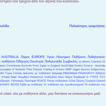
υ κέντρου του τροχού από τον άξονα του κούτελου.
σελίδα
Παλαιότερες αναρτήσεις
AUSTRALIA
Πάρος
EUROPE
Υγεία
Ηλεκτρικό Ποδήλατο
Ποδηλατικός
α ποδήλατα
Οδήγηση
Οικολογία
Ποδηλατάδα
Συμβουλές
1ο Athens Criterium
23
pean Commission
Eurovelo
From Japan to England
GeoOrbital
Greece
Greece - Australia
ssociation of Santorini
Thira
Thirasia
Training in Greece
WWF
Zagori
Αγώνες
Ανθρώπινες
ΙΑΣ
Γύρος Γαλλίας
Διακοπές με ποδήλατο!
Διατροφή
ΕΒΔΟΜΑΔΑ ΠΟΔΗΛΑΤΟΥ
Ειδήσεις
!
Ιστορία
Κάψε Θερμίδες!
Κατασκευή ποδηλάτου
Νέος Νόμος
Νορβηγία!
Ο ΓΥΡΟΣ ΤΟΥ
όδρομοι.
Πολιτισμός
Προστιμα!
ΡΟΔΟΣ
Ρεκόρ ποδηλάτου
Σέλα!
Σίκινος
Σουμελά
Σπαστό
ΔΗΛΑΤΟ ΒΟΛΤΑ
Ταξίδι με ποδήλατο
Το ποδήλατο του πρωθυπουργού
Το ποδηλατο στο
ό υλικό, είτε με οτιδήποτε άλλο, μην διστάσει να επικοινωνήσει μαζί