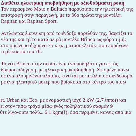
Διαθέτει ηλεκτρική υποβοήθηση με αξιοθαύμαστη ροπή
Τον περασμένο Μάιο η Bultaco παρουσίασε την ηλεκτρική της
επιστροφή στην παραγωγή, με τα δύο πρώτα της μοντέλα,
Rapitan και Rapitan Sport.
Αντλώντας έμπνευση από το ένδοξο παρελθόν της, βαφτίζει το
νέο της και τρίτο κατά σειρά μοντέλο Brinco ως φόρο τιμής
στο ομώνυμο δίχρονο 75 κ.εκ. μοτοσυκλετάκι που παρήγαγε
τη δεκαετία του 70.
Το νέο Brinco στην ουσία είναι ένα ποδήλατο για εκτός
δρόμου οδήγηση, με ηλεκτρική υποβοήθηση. Χτισμένο πάνω
σε ένα αλουμινένιο πλαίσιο, κινείται με πετάλια σε συνδυασμό
με ένα ηλεκτρικό μοτέρ που βρίσκεται στο κέντρο του πίσω
ort, Urban και Eco, με ονομαστική ισχύ 2 kW (2.7 ίπποι) και
άει στον πίσω τροχό μέσω ενός ποδηλατικού σασμάν 9
ε λίγο-ούτε πολύ... 6.1 kgm(!), όσα περιμένει κανείς από μια