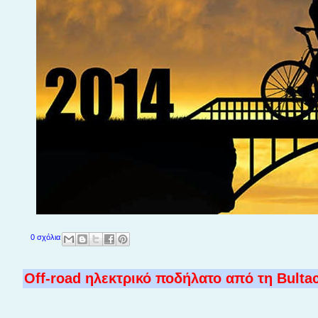
0 σχόλια
Off-road ηλεκτρικό ποδήλατο από τη Bulta