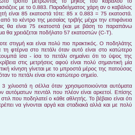
ώτο τρόπο μετρώντας το μήκος του καβάλου το
ιάζεις με το 0.883. Παραδείγματος χάρη αν ο καβάλος
τή είναι 85 εκατοστά τότε: 85
x
0.883 = 75 εκατοστά.
από το κέντρο της μεσαίας τριβής μέχρι την επιφάνεια
ας θα είναι 75 εκατοστά (και με βάση το παραπάνω
α θα χρειάζεται ποδήλατο 57 εκατοστών (
C
-
T
).
τε στιγμή και είναι πολύ πιο πρακτικός. Ο ποδηλάτης
τη φτέρνα στο πετάλι όταν αυτό είναι στο κατώτερο
υμπά ίσα - ίσα το πετάλι σημαίνει ότι τ
o
ύψος της
ρίβεια στις μετρήσεις αφού είναι πολύ σημαντική μία
τική κίνηση γίνεται με το μπροστά μέρος της πατούσας
όταν το πετάλι είναι στο κατώτερο σημείο.
3 χιλιοστά η σέλλα όταν χρησιμοποιούνται αυτόματα
των αυτόματων πεντάλ που πλέον είναι αρκετοί. Επίσης
στιλ που ποδηλατεί ο κάθε αθλητής. Το βέβαιο είναι ότι
ρέπει να γίνονται αργά και σταδιακά αλλά και με πολύ