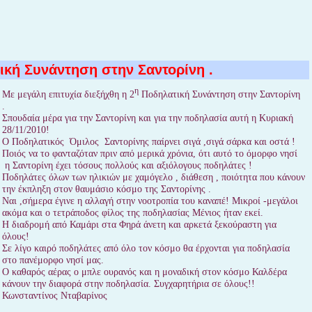
ική Συνάντηση στην Σαντορίνη .
η
Με μεγάλη επιτυχία διεξήχθη η 2
Ποδηλατική Συνάντηση στην Σαντορίνη
.
Σπουδαία μέρα για την Σαντορίνη και για την ποδηλασία αυτή η Κυριακή
28/11/2010!
Ο Ποδηλατικός Όμιλος Σαντορίνης παίρνει σιγά ,σιγά σάρκα και οστά !
Ποιός να το φανταζόταν πριν από μερικά χρόνια, ότι αυτό το όμορφο νησί
η Σαντορίνη έχει τόσους πολλούς και αξιόλογους ποδηλάτες !
Ποδηλάτες όλων των ηλικιών με χαμόγελο , διάθεση , ποιότητα που κάνουν
την έκπληξη στον θαυμάσιο κόσμο της Σαντορίνης .
Ναι ,σήμερα έγινε η αλλαγή στην νοοτροπία του καναπέ! Μικροί -μεγάλοι
ακόμα και ο τετράποδος φίλος της ποδηλασίας Μένιος ήταν εκεί.
Η διαδρομή από Καμάρι στα Φηρά άνετη και αρκετά ξεκούραστη για
όλους!
Σε λίγο καιρό ποδηλάτες από όλο τον κόσμο θα έρχονται για ποδηλασία
στο πανέμορφο νησί μας.
Ο καθαρός αέρας ο μπλε ουρανός και η μοναδική στον κόσμο Καλδέρα
κάνουν την διαφορά στην ποδηλασία. Συγχαρητήρια σε όλους!!
Κωνσταντίνος Νταβαρίνος