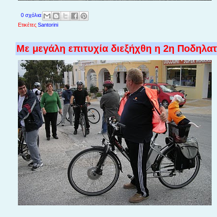
0 σχόλια
Ετικέτες
Santorini
Με μεγάλη επιτυχία διεξήχθη η 2η Ποδηλατ