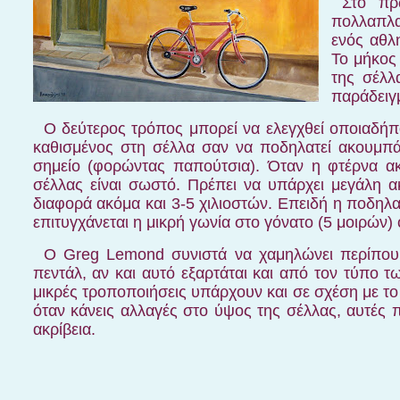
Στο πρ
πολλαπλασ
ενός αθλη
Το μήκος 
της σέλλ
παράδειγμ
Ο δεύτερος τρόπος μπορεί να ελεγχθεί οποιαδήπο
καθισμένος στη σέλλα σαν να ποδηλατεί ακουμπά 
σημείο (φορώντας παπούτσια). Όταν η φτέρνα ακο
σέλλας είναι σωστό. Πρέπει να υπάρχει μεγάλη ακ
διαφορά ακόμα και 3-5 χιλιοστών. Επειδή η ποδηλα
επιτυγχάνεται η μικρή γωνία στο γόνατο (5 μοιρών) 
Ο
Greg
Lemond
συνιστά να χαμηλώνει περίπου 
πεντάλ, αν και αυτό εξαρτάται και από τον τύπο 
μικρές τροποποιήσεις υπάρχουν και σε σχέση με το 
όταν κάνεις αλλαγές στο ύψος της σέλλας, αυτές π
ακρίβεια.