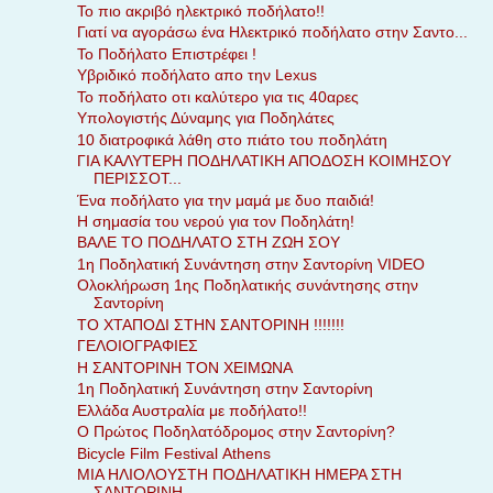
Το πιο ακριβό ηλεκτρικό ποδήλατο!!
Γιατί να αγοράσω ένα Ηλεκτρικό ποδήλατο στην Σαντο...
Το Ποδήλατο Επιστρέφει !
Υβριδικό ποδήλατο απο την Lexus
Το ποδήλατο οτι καλύτερο για τις 40αρες
Υπολογιστής Δύναμης για Ποδηλάτες
10 διατροφικά λάθη στο πιάτο του ποδηλάτη
ΓΙΑ ΚΑΛΥΤΕΡΗ ΠΟΔΗΛΑΤΙΚΗ ΑΠΟΔΟΣΗ ΚΟΙΜΗΣΟΥ
ΠΕΡΙΣΣΟΤ...
Ένα ποδήλατο για την μαμά με δυο παιδιά!
Η σημασία του νερού για τον Ποδηλάτη!
ΒΑΛΕ ΤΟ ΠΟΔΗΛΑΤΟ ΣΤΗ ΖΩΗ ΣΟΥ
1η Ποδηλατική Συνάντηση στην Σαντορίνη VIDEO
Ολοκλήρωση 1ης Ποδηλατικής συνάντησης στην
Σαντορίνη
ΤΟ ΧΤΑΠΟΔΙ ΣΤΗΝ ΣΑΝΤΟΡΙΝΗ !!!!!!!
ΓΕΛΟΙΟΓΡΑΦΙΕΣ
Η ΣΑΝΤΟΡΙΝΗ ΤΟΝ ΧΕΙΜΩΝΑ
1η Ποδηλατική Συνάντηση στην Σαντορίνη
Ελλάδα Αυστραλία με ποδήλατο!!
Ο Πρώτος Ποδηλατόδρομος στην Σαντορίνη?
Bicycle Film Festival Αthens
ΜΙΑ ΗΛΙΟΛΟΥΣΤΗ ΠΟΔΗΛΑΤΙΚΗ ΗΜΕΡΑ ΣΤΗ
ΣΑΝΤΟΡΙΝΗ