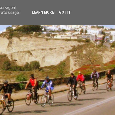
user-agent
erate usage
LEARN MORE
GOT IT