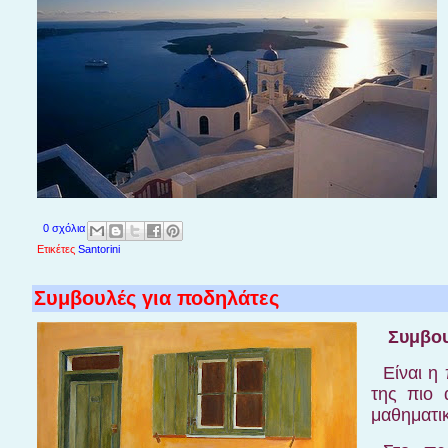
0 σχόλια
Ετικέτες
Santorini
Συμβουλές για ποδηλάτες
Συμβου
Είναι η
της πιο 
μαθηματικ