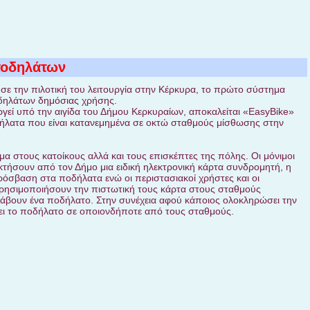
ποδηλάτων
σε την πιλοτική του λειτουργία στην Κέρκυρα, το πρώτο σύστημα
δηλάτων δημόσιας χρήσης.
γεί υπό την αιγίδα του Δήμου Κερκυραίων, αποκαλείται «EasyBike»
δήλατα που είναι κατανεμημένα σε οκτώ σταθμούς μίσθωσης στην
ιμα στους κατοίκους αλλά και τους επισκέπτες της πόλης. Οι μόνιμοι
τήσουν από τον Δήμο μια ειδική ηλεκτρονική κάρτα συνδρομητή, η
ρόσβαση στα ποδήλατα ενώ οι περιστασιακοί χρήστες και οι
ρησιμοποιήσουν την πιστωτική τους κάρτα στους σταθμούς
βουν ένα ποδήλατο. Στην συνέχεια αφού κάποιος ολοκληρώσει την
φει το ποδήλατο σε οποιονδήποτε από τους σταθμούς.