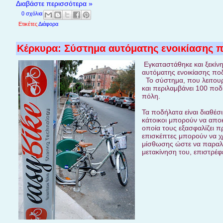
Διαβάστε περισσότερα »
0 σχόλια
Ετικέτες
Διάφορα
Κέρκυρα: Σύστημα αυτόματης ενοικίασης 
Εγκαταστάθηκε και ξεκίνη
αυτόματης ενοικίασης πο
Το σύστημα, που λειτουρ
και περιλαμβάνει 100 πο
πόλη.
Τα ποδήλατα είναι διαθέσ
κάτοικοι μπορούν να αποκ
οποία τους εξασφαλίζει π
επισκέπτες μπορούν να χ
μίσθωσης ώστε να παραλά
μετακίνηση του, επιστρέ