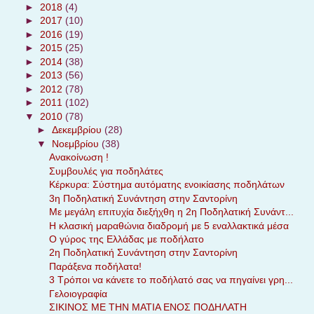
►
2018
(4)
►
2017
(10)
►
2016
(19)
►
2015
(25)
►
2014
(38)
►
2013
(56)
►
2012
(78)
►
2011
(102)
▼
2010
(78)
►
Δεκεμβρίου
(28)
▼
Νοεμβρίου
(38)
Ανακοίνωση !
Συμβουλές για ποδηλάτες
Κέρκυρα: Σύστημα αυτόματης ενοικίασης ποδηλάτων
3η Ποδηλατική Συνάντηση στην Σαντορίνη
Με μεγάλη επιτυχία διεξήχθη η 2η Ποδηλατική Συνάντ...
Η κλασική μαραθώνια διαδρομή με 5 εναλλακτικά μέσα
Ο γύρος της Ελλάδας με ποδήλατο
2η Ποδηλατική Συνάντηση στην Σαντορίνη
Παράξενα ποδήλατα!
3 Tρόποι να κάνετε το ποδήλατό σας να πηγαίνει γρη...
Γελοιογραφία
ΣΙΚΙΝΟΣ ΜΕ ΤΗΝ ΜΑΤΙΑ ΕΝΟΣ ΠΟΔΗΛΑΤΗ