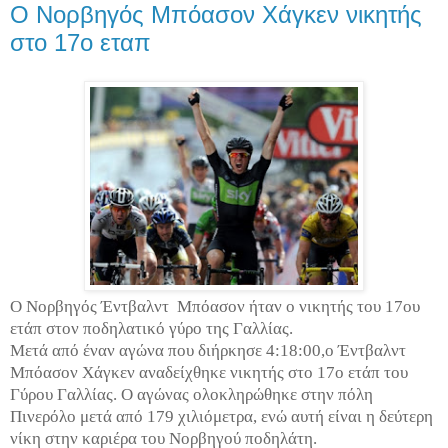
Ο Νορβηγός Μπόασον Χάγκεν νικητής
στο 17ο εταπ
Ο Νορβηγός Έντβαλντ
Μπόασον ήταν ο νικητής του 17ου
ετάπ στον ποδηλατικό γύρο της Γαλλίας.
Μετά από έναν αγώνα που διήρκησε 4:18:00,ο Έντβαλντ
Μπόασον Χάγκεν αναδείχθηκε νικητής στο 17ο ετάπ του
Γύρου Γαλλίας. Ο αγώνας ολοκληρώθηκε στην πόλη
Πινερόλο μετά από 179 χιλιόμετρα, ενώ αυτή είναι η δεύτερη
νίκη στην καριέρα του Νορβηγού ποδηλάτη.