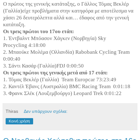
Ο πρώτος της γενικής κατάταξης, ο Γάλλος Τόμας Βεκλέρ
(Γαλλία)είχε προβλήματα στην κατηφόρα με αποτέλεσμα να
χάσει 26 δευτερόλεπτα αλλά και… έδαφος από την γενική
κατάταξη.
Οι τρεις πρώτοι του 17ου ετάπ:
1. Έντβαλντ Μπόασον Χάγκεν (Νορβηγία) Sky
Procycling 4:18:00
2. Μπαούκε Μολέμα (Ολλανδία) Rabobank Cycling Team
0:00:40
3. Σάντι Κασάρ (Γαλλία)FDJ 0:00:50
Οι τρεις πρώτοι της γενικής μετά από 17 ετάπ:
1. Τόμας Βεκλέρ (Γαλλία) Team Europcar 73:23:49
2. Καντέλ Έβανς (Αυστραλία) BMC Racing Team 0:01:18
3. Φρανκ Σλέκ (Λουξεμβούργο) Leopard Trek 0:01:22
Thiras
Δεν υπάρχουν σχόλια:
Κοινή χρήση