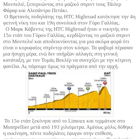
Μονπελιέ, ξεπερνώντας στο μαζικό σπριντ τους Τάιλερ
Φάραρ και Αλεσάντρο Πετάκι.
Ο Βρετανός ποδηλάτης της HTC Highroad κατέκτησε την 4η
φετινή νίκη του και 19η συνολικά στον Γύρο Γαλλίας.
Ο Μαρκ Κάβεντις της HTC Highroad ήταν ο νικητής στο
15ο ετάπ του Γύρου Γαλλίας, κερδίζοντας το μαζικό σπριντ
στο Μονπελιέ και αποδεικνύοντας για μια ακόμα φορά ότι
είναι ο κορυφαίος σπρίντερ στον κόσμο. Τα φαβορί πέρασαν
μια ήσυχη μέρα, ενώ δεν υπήρξαν αλλαγές στη γενική
κατάταξη, με τον Τομάς Βεκλέρ να συνεχίζει με την κίτρινη
φανέλα. Ας πάρουμε όμως τα πράγματα από την αρχή.
Το 15ο ετάπ ξεκίνησε από το Limoux και τερμάτισε στο
Montpellier μετά από 193 χιλιόμετρα. Αμέσως μόλις δόθηκε
η εκκίνηση, πέντε ποδηλάτες έφυγαν στην επίθεση,