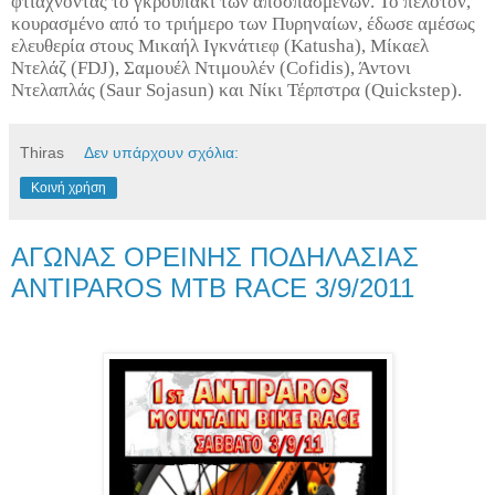
φτιάχνοντας το γκρουπάκι των αποσπασμένων. Το πελοτόν,
κουρασμένο από το τριήμερο των Πυρηναίων, έδωσε αμέσως
ελευθερία στους Μικαήλ Ιγκνάτιεφ (Katusha), Μίκαελ
Ντελάζ (FDJ), Σαμουέλ Ντιμουλέν (Cofidis), Άντονι
Ντελαπλάς (Saur Sojasun) και Νίκι Τέρπστρα (Quickstep).
Thiras
Δεν υπάρχουν σχόλια:
Κοινή χρήση
ΑΓΩΝΑΣ ΟΡΕΙΝΗΣ ΠΟΔΗΛΑΣΙΑΣ
ANTIPAROS MTB RACE 3/9/2011