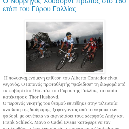
Ο Νορβηγός Χούσοβντ πρώτος στο 16ο
ετάπ του Γύρου Γαλλίας
Η πολυαναμενόμενη επίθεση του Alberto Contador είναι
γεγονός. Ο Ισπανός πρωταθλητής "ψαλίδισε" τη διαφορά από
τα φαβορί στο 16ο ετάπ του Γύρου της Γαλλίας, το οποίο
κατέκτησε ο Thor Hushovd.
Ο περσινός νικητής του θεσμού επιτέθηκε στην τελευταία
ανάβαση της διαδρομής, ξεφεύγοντας από το γκρουπ των
φαβορί, με συνέπεια να αιφνιδιάσει τους αδερφούς Andy και
Frank Schleck. Μόνο ο Cadel Evans κατάφερε να τον
ακολουθήσει μέχρι ένα σημείο, με συνέπεια ο Contador να