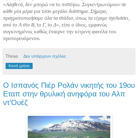
«
Αληθινά, δεν μπορώ να το πιστέψω. Συγκεντρωνόμουν σε
κάθε μία μέρα για τόσο μεγάλο διάστημα. Σήμερα,
πραγματοποιήσαμε όλα τα στάδια, όπως τα είχαμε σχεδιάσει,
από το Α στο Β, το Γ, το Δ
», είπε ο ίδιος, εμφανώς
συγκινημένος καθώς έπαιρνε την κίτρινη φανέλα του
προπορευόμενου.
Thiras
Δεν υπάρχουν σχόλια:
Κοινή χρήση
Ο Ισπανός Πιέρ Ρολάν νικητής του 19ου
Εταπ στην θρυλική ανηφόρα του Αλπ
ντ’Ουέζ