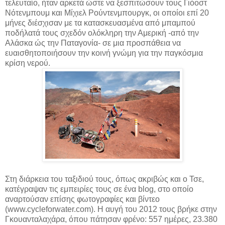
τελευταίο, ήταν αρκετά ώστε να ξεσπιτώσουν τους Γιόοστ
Νότενμπουμ και Μίχιελ Ρούντενμπουργκ, οι οποίοι επί 20
μήνες διέσχισαν με τα κατασκευασμένα από μπαμπού
ποδήλατά τους σχεδόν ολόκληρη την Αμερική -από την
Αλάσκα ώς την Παταγονία- σε μια προσπάθεια να
ευαισθητοποιήσουν την κοινή γνώμη για την παγκόσμια
κρίση νερού.
Στη διάρκεια του ταξιδιού τους, όπως ακριβώς και ο Τσε,
κατέγραψαν τις εμπειρίες τους σε ένα blog, στο οποίο
αναρτούσαν επίσης φωτογραφίες και βίντεο
(www.cycleforwater.com). Η αυγή του 2012 τους βρήκε στην
Γκουανταλαχάρα, όπου πάτησαν φρένο: 557 ημέρες, 23.380