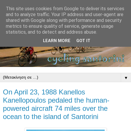
This site uses cookies from Google to deliver its services
and to analyze traffic. Your IP address and user-agent are
shared with Google along with performance and security
metrics to ensure quality of service, generate usage
statistics, and to detect and address abuse.
LEARN MORE
GOT IT
▼
On April 23, 1988 Kanellos
Kanellopoulos pedaled the human-
powered aircraft 74 miles over the
ocean to the island of Santorini