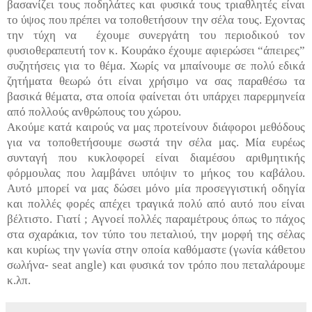
βασανίζει τους ποδηλάτες και φυσικά τους τριαθλητές είναι
το ύψος που πρέπει να τοποθετήσουν την σέλα τους. Εχοντας
την τύχη να έχουμε συνεργάτη του περιοδικού τον
φυσιοθεραπευτή τον κ. Κουράκο έχουμε αφιερώσει “άπειρες”
συζητήσεις για το θέμα. Χωρίς να μπαίνουμε σε πολύ εδικά
ζητήματα θεωρώ ότι είναι χρήσιμο να σας παραθέσω τα
βασικά θέματα, στα οποία φαίνεται ότι υπάρχει παρερμηνεία
από πολλούς ανθρώπους του χώρου.
Ακούμε κατά καιρούς να μας προτείνουν διάφοροι μεθόδους
για να τοποθετήσουμε σωστά την σέλα μας. Μία ευρέως
συνταγή που κυκλοφορεί είναι διαμέσου αριθμητικής
φόρμουλας που λαμβάνει υπόψιν το μήκος του καβάλου.
Αυτό μπορεί να μας δώσει μόνο μία προσεγγιστική οδηγία
και πολλές φορές απέχει τραγικά πολύ από αυτό που είναι
βέλτιστο. Γιατί ; Αγνοεί πολλές παραμέτρους όπως το πάχος
στα σχαράκια, τον τύπο του πεταλιού, την μορφή της σέλας
και κυρίως την γωνία στην οποία καθόμαστε (γωνία κάθετου
σωλήνα- seat angle) και φυσικά τον τρόπο που πεταλάρουμε
κ.λπ.