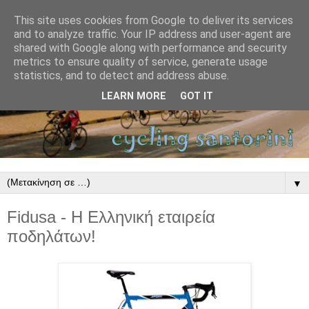
This site uses cookies from Google to deliver its services
and to analyze traffic. Your IP address and user-agent are
shared with Google along with performance and security
metrics to ensure quality of service, generate usage
statistics, and to detect and address abuse.
LEARN MORE
GOT IT
▼
Fidusa - Η Ελληνική εταιρεία
ποδηλάτων!