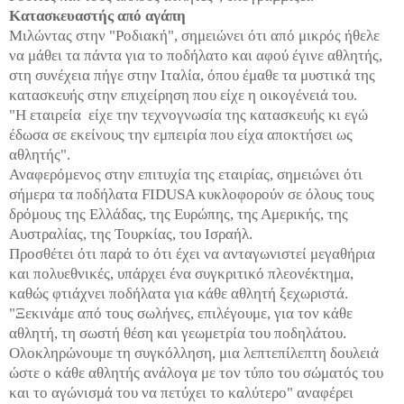
Κατασκευαστής από αγάπη
Μιλώντας στην "Ροδιακή", σημειώνει ότι από μικρός ήθελε
να μάθει τα πάντα για το ποδήλατο και αφού έγινε αθλητής,
στη συνέχεια πήγε στην Ιταλία, όπου έμαθε τα μυστικά της
κατασκευής στην επιχείρηση που είχε η οικογένειά του.
"Η εταιρεία είχε την τεχνογνωσία της κατασκευής κι εγώ
έδωσα σε εκείνους την εμπειρία που είχα αποκτήσει ως
αθλητής".
Αναφερόμενος στην επιτυχία της εταιρίας, σημειώνει ότι
σήμερα τα ποδήλατα FIDUSA κυκλοφορούν σε όλους τους
δρόμους της Ελλάδας, της Ευρώπης, της Αμερικής, της
Αυστραλίας, της Τουρκίας, του Ισραήλ.
Προσθέτει ότι παρά το ότι έχει να ανταγωνιστεί μεγαθήρια
και πολυεθνικές, υπάρχει ένα συγκριτικό πλεονέκτημα,
καθώς φτιάχνει ποδήλατα για κάθε αθλητή ξεχωριστά.
"Ξεκινάμε από τους σωλήνες, επιλέγουμε, για τον κάθε
αθλητή, τη σωστή θέση και γεωμετρία του ποδηλάτου.
Ολοκληρώνουμε τη συγκόλληση, μια λεπτεπίλεπτη δουλειά
ώστε ο κάθε αθλητής ανάλογα με τον τύπο του σώματός του
και το αγώνισμά του να πετύχει το καλύτερο" αναφέρει