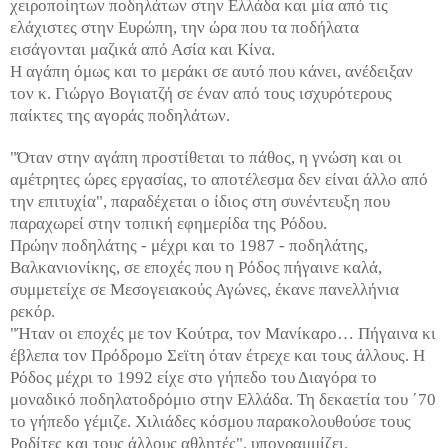
χειροποίητων ποδηλάτων στην Ελλάδα και μία από τις
ελάχιστες στην Ευρώπη, την ώρα που τα ποδήλατα
εισάγονται μαζικά από Ασία και Κίνα.
Η αγάπη όμως και το μεράκι σε αυτό που κάνει, ανέδειξαν
τον κ. Γιώργο Βογιατζή σε έναν από τους ισχυρότερους
παίκτες της αγοράς ποδηλάτων.
"Όταν στην αγάπη προστίθεται το πάθος, η γνώση και οι
αμέτρητες ώρες εργασίας, το αποτέλεσμα δεν είναι άλλο από
την επιτυχία", παραδέχεται ο ίδιος στη συνέντευξη που
παραχωρεί στην τοπική εφημερίδα της Ρόδου.
Πρώην ποδηλάτης - μέχρι και το 1987 - ποδηλάτης,
Βαλκανιονίκης, σε εποχές που η Ρόδος πήγαινε καλά,
συμμετείχε σε Μεσογειακούς Αγώνες, έκανε πανελλήνια
ρεκόρ.
"Ήταν οι εποχές με τον Κούτρα, τον Μανίκαρο… Πήγαινα κι
έβλεπα τον Πρόδρομο Σεϊτη όταν έτρεχε και τους άλλους. Η
Ρόδος μέχρι το 1992 είχε στο γήπεδο του Διαγόρα το
μοναδικό ποδηλατοδρόμιο στην Ελλάδα. Τη δεκαετία του ΄70
το γήπεδο γέμιζε. Χιλιάδες κόσμου παρακολουθούσε τους
Ροδίτες και τους άλλους αθλητές", υπογραμμίζει.