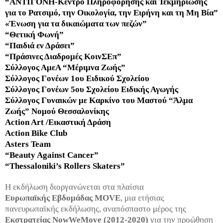
“ΑΝΤΙΓΟΝΗ-Κέντρο Πληροφόρησης και Τεκμηρίωσης
για το Ρατσιμό, την Οικολογία, την Ειρήνη και τη Μη Βία”
«Ένωση για τα δικαιώματα των πεζών”
“Θετική Φωνή”
“Παιδιά εν Δράσει”
“Πράσινες Διαδρομές ΚοινΣΕπ”
Σύλλογος ΑμεΑ “Μέριμνα Ζωής”
Σύλλογος Γονέων 1ου Ειδικού Σχολείου
Σύλλογος Γονέων 5ου Σχολείου Ειδικής Αγωγής
Σύλλογος Γυναικών με Καρκίνο του Μαστού “Άλμα
Ζωής” Νομού Θεσσαλονίκης
Action Art /Εικαστική Δράση
Action Bike Club
Asters Team
“Beauty Against Cancer”
“Thessaloniki’s Rollers Skaters”
H εκδήλωση διοργανώνεται στα πλαίσια
Ευρωπαϊκής Εβδομάδας MOVE
, μια ετήσιας
πανευρωπαϊκής εκδήλωσης, αναπόσπαστο μέρος της
Εκστρατείας NowWeMove (2012-2020)
για την προώθηση