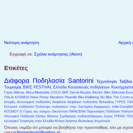
Νεότερη ανάρτηση
Αρχική 
Εγγραφή σε:
Σχόλια ανάρτησης (Atom)
Ετικέτες
Διάφορα
Ποδηλασία
Santorini
Τεχνολογία
Ταξίδια
Τουρισμός
BIKE FESTIVAL
Ελλάδα
Κατασκευές ποδηλάτων
Κοινόχρηστ
Γύρος Αθήνας
Africa
Bikehotels
COCO MAT
Dervla Murphy
Electric Bike
Elekronio
Euro
ITALIA
KOSMOS
News
Penny Marathon
Pinarello Bike
Railbiking
Ski Bike
The Cyclist a
Ιστορίες
Αστυνομικοί ποδηλάτες
Ασφάλεια
Ασφάλεια ποδηλάτη!
Βολικάκης
ΓΥΡΟΣ ΓΑΛ
Ελληνικό ποδήλατο!
Επίσκεψη ποδητατών στην Σαντορίνη
Εφαρμογές
Ινδία-Σουηδία!
ΚΟΣΜΟΥ
Ο Γύρος του κόσμου
Οικογένεια
ΠΑΡΑΞΕΝΑ
Παρουσίαση
Ποδήλατο
Ποδηλατ
Ηλεκτρικό Ποδήλατο
Στέλιος Βάσκος
Σχεδιασμός ποδηλατόδρομου
Σύρος
ΤΡΕΝΟ ΠΟ
εξωτερικό
Τουρισμός στην Ελλάδα
Φλόγα
Χρήστος Βολικάκης
Ψυχολογία
Όποιος νομίζει ότι μπορεί να βοηθήσει την προσπάθεια, είτε με σχετικ
μας
cyclingsantorini@yahoo.gr