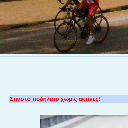
Σπαστό ποδήλατο χωρίς ακτίνες!