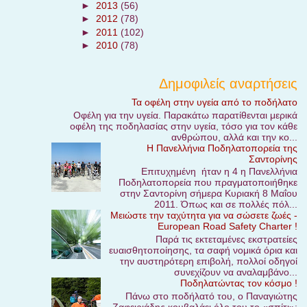
►
2013
(56)
►
2012
(78)
►
2011
(102)
►
2010
(78)
Δημοφιλείς αναρτήσεις
Τα οφέλη στην υγεία από το ποδήλατο
Οφέλη για την υγεία. Παρακάτω παρατίθενται μερικά
οφέλη της ποδηλασίας στην υγεία, τόσο για τον κάθε
ανθρώπου, αλλά και την κο...
Η Πανελλήνια Ποδηλατοπορεία της
Σαντορίνης
Επιτυχημένη ήταν η 4 η Πανελλήνια
Ποδηλατοπορεία που πραγματοποιήθηκε
στην Σαντορίνη σήμερα Κυριακή 8 Μαΐου
2011. Όπως και σε πολλές πόλ...
Μειώστε την ταχύτητα για να σώσετε ζωές -
European Road Safety Charter !
Παρά τις εκτεταμένες εκστρατείες
ευαισθητοποίησης, τα σαφή νομικά όρια και
την αυστηρότερη επιβολή, πολλοί οδηγοί
συνεχίζουν να αναλαμβάνο...
Ποδηλατώντας τον κόσμο !
Πάνω στο ποδήλατό του, ο Παναγιώτης
Ζαφειριάδης κουβαλάει όλο του το «σπίτι»: