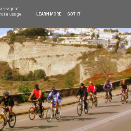
user-agent
erate usage
LEARN MORE
GOT IT