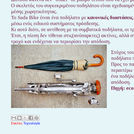
Ο σκελετός του συγκεκριμένου ποδηλάτου είναι σχεδιασμέ
μέσης χωρητικότητας.
Το Sada Bike έιναι ένα ποδήλατο με
κανονικές διαστάσεις
μέσω ενός ειδικού συστήματος πρόσδεσης.
Κι αυτό διότι, σε αντίθεση με τα συμβατικά ποδήλατα, οι 
Έτσι, η πίεση δεν τίθεται στις(ανύπαρκτες) ακτίνες, αλλά 
τροχό και ενδέχεται να περιορίσει την απόδοση.
Στόχος του
ποδήλατο 
Προς το πα
περαιτέρω 
ένα ποδήλα
απόδοση.
Πηγή: ec
Ετικέτες
Τεχνολογία