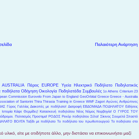
σελίδα
Παλαιότερη Ανάρτηση
AUSTRALIA
Πάρος
EUROPE
Υγεία
Ηλεκτρικό Ποδήλατο
Ποδηλατικός
α ποδήλατα
Οδήγηση
Οικολογία
Ποδηλατάδα
Συμβουλές
1ο Athens Criterium
23
pean Commission
Eurovelo
From Japan to England
GeoOrbital
Greece
Greece - Australia
ssociation of Santorini
Thira
Thirasia
Training in Greece
WWF
Zagori
Αγώνες
Ανθρώπινες
ΙΑΣ
Γύρος Γαλλίας
Διακοπές με ποδήλατο!
Διατροφή
ΕΒΔΟΜΑΔΑ ΠΟΔΗΛΑΤΟΥ
Ειδήσεις
!
Ιστορία
Κάψε Θερμίδες!
Κατασκευή ποδηλάτου
Νέος Νόμος
Νορβηγία!
Ο ΓΥΡΟΣ ΤΟΥ
όδρομοι.
Πολιτισμός
Προστιμα!
ΡΟΔΟΣ
Ρεκόρ ποδηλάτου
Σέλα!
Σίκινος
Σουμελά
Σπαστό
ΔΗΛΑΤΟ ΒΟΛΤΑ
Ταξίδι με ποδήλατο
Το ποδήλατο του πρωθυπουργού
Το ποδηλατο στο
ό υλικό, είτε με οτιδήποτε άλλο, μην διστάσει να επικοινωνήσει μαζί