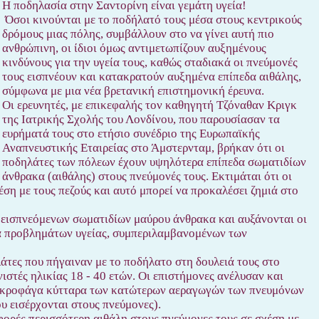
Η ποδηλασία στην Σαντορίνη είναι γεμάτη υγεία!
Όσοι κινούνται με το ποδήλατό τους μέσα στους κεντρικούς
δρόμους μιας πόλης, συμβάλλουν στο να γίνει αυτή πιο
ανθρώπινη, οι ίδιοι όμως αντιμετωπίζουν αυξημένους
κινδύνους για την υγεία τους, καθώς σταδιακά οι πνεύμονές
τους εισπνέουν και κατακρατούν αυξημένα επίπεδα αιθάλης,
σύμφωνα με μια νέα βρετανική επιστημονική έρευνα.
Οι ερευνητές, με επικεφαλής τον καθηγητή Τζόναθαν Κριγκ
της Ιατρικής Σχολής του Λονδίνου, που παρουσίασαν τα
ευρήματά τους στο ετήσιο συνέδριο της Ευρωπαϊκής
Αναπνευστικής Εταιρείας στο Άμστερνταμ, βρήκαν ότι οι
ποδηλάτες των πόλεων έχουν υψηλότερα επίπεδα σωματιδίων
άνθρακα (αιθάλης) στους πνεύμονές τους. Εκτιμάται ότι οι
ση με τους πεζούς και αυτό μπορεί να προκαλέσει ζημιά στο
 εισπνεόμενων σωματιδίων μαύρου άνθρακα και αυξάνονται οι
κάμα προβλημάτων υγείας, συμπεριλαμβανομένων των
άτες που πήγαιναν με το ποδήλατο στη δουλειά τους στο
νιστές ηλικίας 18 - 40 ετών. Οι επιστήμονες ανέλυσαν και
μακροφάγα κύτταρα των κατώτερων αεραγωγών των πνευμόνων
υ εισέρχονται στους πνεύμονες).
 φορές περισσότερη αιθάλη στους πνεύμονες τους σε σχέση με