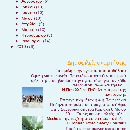
►
Αυγούστου
(6)
►
Ιουλίου
(10)
►
Ιουνίου
(10)
►
Μαΐου
(10)
►
Απριλίου
(9)
►
Μαρτίου
(10)
►
Φεβρουαρίου
(9)
►
Ιανουαρίου
(14)
►
2010
(78)
Δημοφιλείς αναρτήσεις
Τα οφέλη στην υγεία από το ποδήλατο
Οφέλη για την υγεία. Παρακάτω παρατίθενται μερικά
οφέλη της ποδηλασίας στην υγεία, τόσο για τον κάθε
ανθρώπου, αλλά και την κο...
Η Πανελλήνια Ποδηλατοπορεία της
Σαντορίνης
Επιτυχημένη ήταν η 4 η Πανελλήνια
Ποδηλατοπορεία που πραγματοποιήθηκε
στην Σαντορίνη σήμερα Κυριακή 8 Μαΐου
2011. Όπως και σε πολλές πόλ...
Μειώστε την ταχύτητα για να σώσετε ζωές -
European Road Safety Charter !
Παρά τις εκτεταμένες εκστρατείες