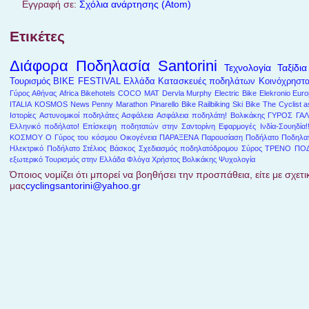
Εγγραφή σε:
Σχόλια ανάρτησης (Atom)
Ετικέτες
Διάφορα
Ποδηλασία
Santorini
Τεχνολογία
Ταξίδια
Τουρισμός
BIKE FESTIVAL
Ελλάδα
Κατασκευές ποδηλάτων
Κοινόχρηστ
Γύρος Αθήνας
Africa
Bikehotels
COCO MAT
Dervla Murphy
Electric Bike
Elekronio
Euro
ITALIA
KOSMOS
News
Penny Marathon
Pinarello Bike
Railbiking
Ski Bike
The Cyclist a
Ιστορίες
Αστυνομικοί ποδηλάτες
Ασφάλεια
Ασφάλεια ποδηλάτη!
Βολικάκης
ΓΥΡΟΣ ΓΑΛ
Ελληνικό ποδήλατο!
Επίσκεψη ποδητατών στην Σαντορίνη
Εφαρμογές
Ινδία-Σουηδία!
ΚΟΣΜΟΥ
Ο Γύρος του κόσμου
Οικογένεια
ΠΑΡΑΞΕΝΑ
Παρουσίαση
Ποδήλατο
Ποδηλατ
Ηλεκτρικό Ποδήλατο
Στέλιος Βάσκος
Σχεδιασμός ποδηλατόδρομου
Σύρος
ΤΡΕΝΟ ΠΟ
εξωτερικό
Τουρισμός στην Ελλάδα
Φλόγα
Χρήστος Βολικάκης
Ψυχολογία
Όποιος νομίζει ότι μπορεί να βοηθήσει την προσπάθεια, είτε με σχετικ
μας
cyclingsantorini@yahoo.gr