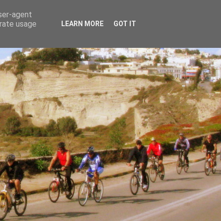
user-agent
erate usage
LEARN MORE
GOT IT