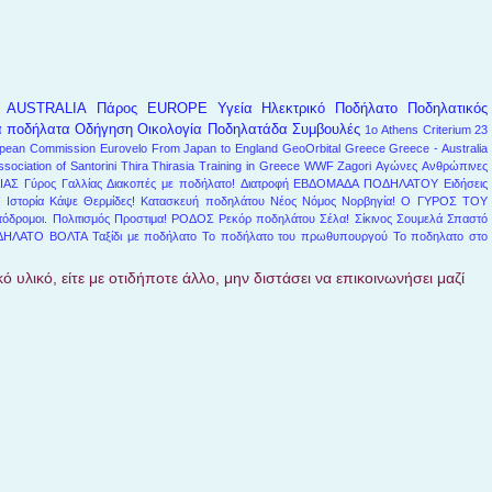
AUSTRALIA
Πάρος
EUROPE
Υγεία
Ηλεκτρικό Ποδήλατο
Ποδηλατικός
α ποδήλατα
Οδήγηση
Οικολογία
Ποδηλατάδα
Συμβουλές
1ο Athens Criterium
23
pean Commission
Eurovelo
From Japan to England
GeoOrbital
Greece
Greece - Australia
ssociation of Santorini
Thira
Thirasia
Training in Greece
WWF
Zagori
Αγώνες
Ανθρώπινες
ΙΑΣ
Γύρος Γαλλίας
Διακοπές με ποδήλατο!
Διατροφή
ΕΒΔΟΜΑΔΑ ΠΟΔΗΛΑΤΟΥ
Ειδήσεις
!
Ιστορία
Κάψε Θερμίδες!
Κατασκευή ποδηλάτου
Νέος Νόμος
Νορβηγία!
Ο ΓΥΡΟΣ ΤΟΥ
όδρομοι.
Πολιτισμός
Προστιμα!
ΡΟΔΟΣ
Ρεκόρ ποδηλάτου
Σέλα!
Σίκινος
Σουμελά
Σπαστό
ΔΗΛΑΤΟ ΒΟΛΤΑ
Ταξίδι με ποδήλατο
Το ποδήλατο του πρωθυπουργού
Το ποδηλατο στο
ό υλικό, είτε με οτιδήποτε άλλο, μην διστάσει να επικοινωνήσει μαζί