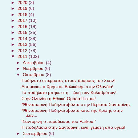
►
2020
(3)
►
2019
(6)
►
2018
(4)
►
2017
(10)
►
2016
(19)
►
2015
(25)
►
2014
(38)
►
2013
(56)
►
2012
(78)
▼
2011
(102)
►
Δεκεμβρίου
(4)
►
Νοεμβρίου
(6)
▼
Οκτωβρίου
(8)
Ποδήλατο σπέρματος στους δρόμους του Σιατλ!
Ασημένιος ο Χρήστος Βολικάκης στην Ολανδία!
Το ποδήλατο μπήκε στη... ζωή των Καλαβρύτων!
Στην Ολανδία η Εθνική Ομάδα Πίστας!
Φθινοπωρινή Ποδηλατοβόλτα στην Περίσσα Σαντορίνης
Φθινοπωρινή Ποδηλατοβόλτα κατά της Κρίσης στην
Σαν...
'Σαντορίνη ο παράδεισος του Parkour'
Η ποδηλασία στην Σαντορίνη, είναι γεμάτη απο υγεία!
►
Σεπτεμβρίου
(6)