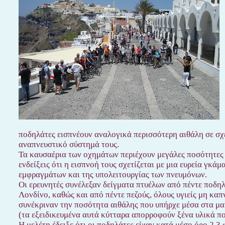
ποδηλάτες εισπνέουν αναλογικά περισσότερη αιθάλη σε σχέ
αναπνευστικό σύστημά τους.
Τα καυσαέρια των οχημάτων περιέχουν μεγάλες ποσότητες
ενδείξεις ότι η εισπνοή τους σχετίζεται με μια ευρεία γ
εμφραγμάτων και της υπολειτουργίας των πνευμόνων.
Οι ερευνητές συνέλεξαν δείγματα πτυέλων από πέντε ποδηλ
Λονδίνο, καθώς και από πέντε πεζούς, όλους υγιείς μη καπ
συνέκριναν την ποσότητα αιθάλης που υπήρχε μέσα στα 
(τα εξειδικευμένα αυτά κύτταρα απορροφούν ξένα υλικά πο
Η μελέτη έδειξε ότι οι ποδηλάτες είχαν κατά μέσο όρο 2,3