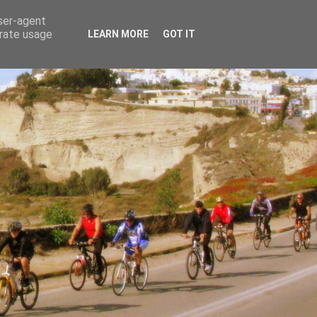
user-agent
erate usage
LEARN MORE
GOT IT