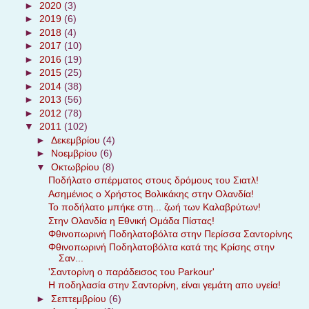
►
2020
(3)
►
2019
(6)
►
2018
(4)
►
2017
(10)
►
2016
(19)
►
2015
(25)
►
2014
(38)
►
2013
(56)
►
2012
(78)
▼
2011
(102)
►
Δεκεμβρίου
(4)
►
Νοεμβρίου
(6)
▼
Οκτωβρίου
(8)
Ποδήλατο σπέρματος στους δρόμους του Σιατλ!
Ασημένιος ο Χρήστος Βολικάκης στην Ολανδία!
Το ποδήλατο μπήκε στη... ζωή των Καλαβρύτων!
Στην Ολανδία η Εθνική Ομάδα Πίστας!
Φθινοπωρινή Ποδηλατοβόλτα στην Περίσσα Σαντορίνης
Φθινοπωρινή Ποδηλατοβόλτα κατά της Κρίσης στην
Σαν...
'Σαντορίνη ο παράδεισος του Parkour'
Η ποδηλασία στην Σαντορίνη, είναι γεμάτη απο υγεία!
►
Σεπτεμβρίου
(6)