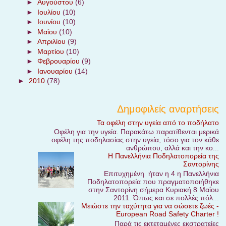
►
Αυγούστου
(6)
►
Ιουλίου
(10)
►
Ιουνίου
(10)
►
Μαΐου
(10)
►
Απριλίου
(9)
►
Μαρτίου
(10)
►
Φεβρουαρίου
(9)
►
Ιανουαρίου
(14)
►
2010
(78)
Δημοφιλείς αναρτήσεις
Τα οφέλη στην υγεία από το ποδήλατο
Οφέλη για την υγεία. Παρακάτω παρατίθενται μερικά
οφέλη της ποδηλασίας στην υγεία, τόσο για τον κάθε
ανθρώπου, αλλά και την κο...
Η Πανελλήνια Ποδηλατοπορεία της
Σαντορίνης
Επιτυχημένη ήταν η 4 η Πανελλήνια
Ποδηλατοπορεία που πραγματοποιήθηκε
στην Σαντορίνη σήμερα Κυριακή 8 Μαΐου
2011. Όπως και σε πολλές πόλ...
Μειώστε την ταχύτητα για να σώσετε ζωές -
European Road Safety Charter !
Παρά τις εκτεταμένες εκστρατείες