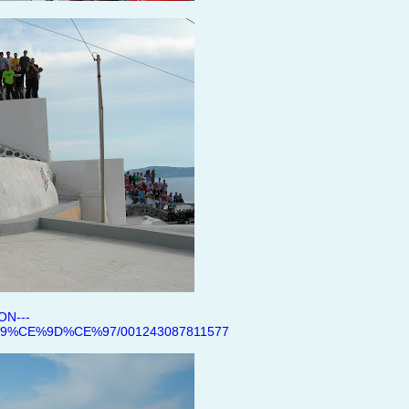
ON---
CE%9D%CE%97/001243087811577