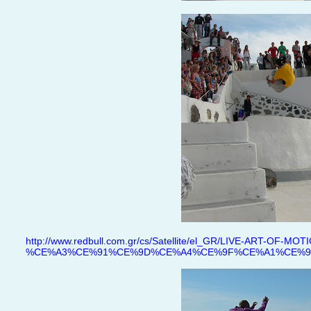
http://www.redbull.com.gr/cs/Satellite/el_GR/LIVE-ART-OF-MOTI
%CE%A3%CE%91%CE%9D%CE%A4%CE%9F%CE%A1%CE%99%