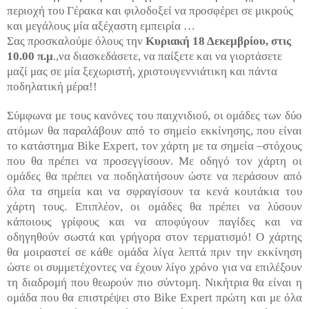
περιοχή του Γέρακα και φιλοδοξεί να προσφέρει σε μικρούς
και μεγάλους μία αξέχαστη εμπειρία …
Σας προσκαλούμε όλους την
Κυριακή 18 Δεκεμβρίου, στις
10.00 π.μ
.,να διασκεδάσετε, να παίξετε και να γιορτάσετε
μαζί μας σε μία ξεχωριστή, χριστουγεννιάτικη και πάντα
ποδηλατική μέρα!!
Σύμφωνα με τους κανόνες του παιχνιδιού, οι ομάδες των δύο
ατόμων θα παραλάβουν από το σημείο εκκίνησης, που είναι
το κατάστημα
Bike
Expert
, τον χάρτη με τα σημεία –στόχους
που θα πρέπει να προσεγγίσουν. Με οδηγό τον χάρτη οι
ομάδες θα πρέπει να ποδηλατήσουν ώστε να περάσουν από
όλα τα σημεία και να σφραγίσουν τα κενά κουτάκια του
χάρτη τους. Επιπλέον, οι ομάδες θα πρέπει να λύσουν
κάποιους γρίφους και να αποφύγουν παγίδες και να
οδηγηθούν σωστά και γρήγορα στον τερματισμό! Ο χάρτης
θα μοιραστεί σε κάθε ομάδα λίγα λεπτά πριν την εκκίνηση
ώστε οι συμμετέχοντες να έχουν λίγο χρόνο για να επιλέξουν
τη διαδρομή που θεωρούν πιο σύντομη. Νικήτρια θα είναι η
ομάδα που θα επιστρέψει στο
Bike
Expert
πρώτη και με όλα