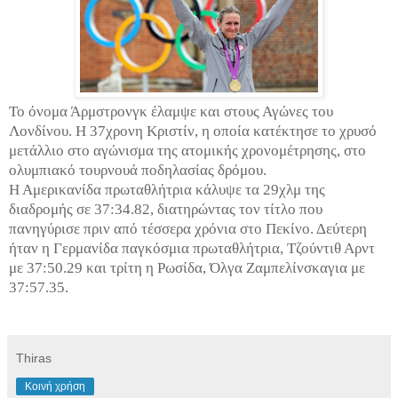
Το όνομα Άρμστρονγκ έλαμψε και στους Αγώνες του
Λονδίνου. Η 37χρονη Κριστίν, η οποία κατέκτησε το χρυσό
μετάλλιο στο αγώνισμα της ατομικής χρονομέτρησης, στο
ολυμπιακό τουρνουά ποδηλασίας δρόμου.
Η Αμερικανίδα πρωταθλήτρια κάλυψε τα 29χλμ της
διαδρομής σε 37:34.82, διατηρώντας τον τίτλο που
πανηγύρισε πριν από τέσσερα χρόνια στο Πεκίνο. Δεύτερη
ήταν η Γερμανίδα παγκόσμια πρωταθλήτρια, Τζούντιθ Αρντ
με 37:50.29 και τρίτη η Ρωσίδα, Όλγα Ζαμπελίνσκαγια με
37:57.35.
Thiras
Κοινή χρήση