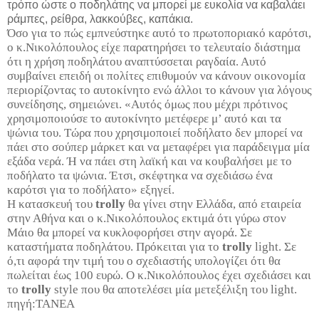
τρόπο ώστε ο ποδηλάτης να μπορεί με ευκολία να καβαλάει
ράμπες, ρείθρα, λακκούβες, καπάκια.
Όσο για το πώς εμπνεύστηκε αυτό το πρωτοποριακό καρότσι,
ο κ.Νικολόπουλος είχε παρατηρήσει το τελευταίο διάστημα
ότι η χρήση ποδηλάτου αναπτύσσεται ραγδαία. Αυτό
συμβαίνει επειδή οι πολίτες επιθυμούν να κάνουν οικονομία
περιορίζοντας το αυτοκίνητο ενώ άλλοι το κάνουν για λόγους
συνείδησης, σημειώνει. «Αυτός όμως που μέχρι πρότινος
χρησιμοποιούσε το αυτοκίνητο μετέφερε μ’ αυτό και τα
ψώνια του. Τώρα που χρησιμοποιεί ποδήλατο δεν μπορεί να
πάει στο σούπερ μάρκετ και να μεταφέρει για παράδειγμα μία
εξάδα νερά. Ή να πάει στη λαϊκή και να κουβαλήσει με το
ποδήλατο τα ψώνια. Έτσι, σκέφτηκα να σχεδιάσω ένα
καρότσι για το ποδήλατο» εξηγεί.
Η κατασκευή του
trolly
θα γίνει στην Ελλάδα, από εταιρεία
στην Αθήνα και ο κ.Νικολόπουλος εκτιμά ότι γύρω στον
Μάιο θα μπορεί να κυκλοφορήσει στην αγορά. Σε
καταστήματα ποδηλάτου. Πρόκειται για το
trolly
light. Σε
ό,τι αφορά την τιμή του ο σχεδιαστής υπολογίζει ότι θα
πωλείται έως 100 ευρώ. O κ.Νικολόπουλος έχει σχεδιάσει και
το
trolly
style που θα αποτελέσει μία μετεξέλιξη του light.
πηγή:ΤΑΝΕΑ