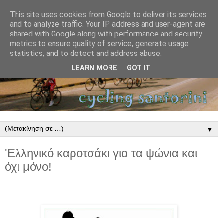
This site uses cookies from Google to deliver its services
and to analyze traffic. Your IP address and user-agent are
shared with Google along with performance and security
metrics to ensure quality of service, generate usage
statistics, and to detect and address abuse.
LEARN MORE
GOT IT
▼
'Ελληνικό καροτσάκι για τα ψώνια και
όχι μόνο!