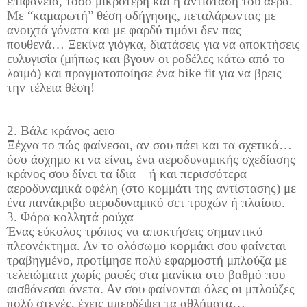
επιφάνεια, τόσο μικρότερη και η αντίσταση του αέρα.
Με “καμαρωτή” θέση οδήγησης, πεταλάρωντας με
ανοιχτά γόνατα και με φαρδύ τιμόνι δεν πας
πουθενά… Ξεκίνα γιόγκα, διατάσεις για να αποκτήσεις
ευλυγισία (μήπως και βγουν οι ροδέλες κάτω από το
λαιμό) και πραγματοποίησε ένα
bike
fit
για να βρεις
την τέλεια θέση!
2. Βάλε κράνος
aero
Ξέχνα το πώς φαίνεσαι, αν σου πάει και τα σχετικά…
όσο άσχημο κι να είναι, ένα αεροδυναμικής σχεδίασης
κράνος σου δίνει τα ίδια – ή και περισσότερα –
αεροδυναμικά οφέλη (στο κομμάτι της αντίστασης) με
ένα πανάκριβο αεροδυναμικό σετ τροχών ή πλαίσιο.
3. Φόρα κολλητά ρούχα
Ένας εύκολος τρόπος να αποκτήσεις σημαντικό
πλεονέκτημα. Αν το ολόσωμο κορμάκι σου φαίνεται
τραβηγμένο, προτίμησε πολύ εφαρμοστή μπλούζα με
τελειώματα χωρίς ραφές στα μανίκια στο βαθμό που
αισθάνεσαι άνετα. Αν σου φαίνονται όλες οι μπλούζες
πολύ στενές, έχεις μπερδέψει τα αθλήματα…