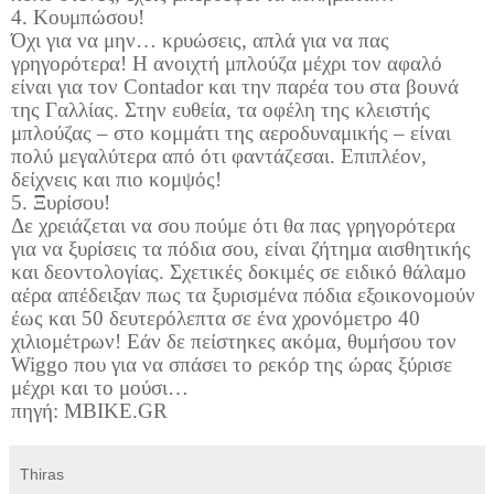
4. Κουμπώσου!
Όχι για να μην… κρυώσεις, απλά για να πας
γρηγορότερα! Η ανοιχτή μπλούζα μέχρι τον αφαλό
είναι για τον
Contador
και την παρέα του στα βουνά
της Γαλλίας. Στην ευθεία, τα οφέλη της κλειστής
μπλούζας – στο κομμάτι της αεροδυναμικής – είναι
πολύ μεγαλύτερα από ότι φαντάζεσαι. Επιπλέον,
δείχνεις και πιο κομψός!
5. Ξυρίσου!
Δε χρειάζεται να σου πούμε ότι θα πας γρηγορότερα
για να ξυρίσεις τα πόδια σου, είναι ζήτημα αισθητικής
και δεοντολογίας. Σχετικές δοκιμές σε ειδικό θάλαμο
αέρα απέδειξαν πως τα ξυρισμένα πόδια εξοικονομούν
έως και 50 δευτερόλεπτα σε ένα χρονόμετρο 40
χιλιομέτρων! Εάν δε πείστηκες ακόμα, θυμήσου τον
Wiggo
που για να σπάσει το ρεκόρ της ώρας ξύρισε
μέχρι και το μούσι…
πηγή: MBIKE.GR
Thiras