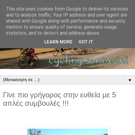
This site uses cookies from Google to deliver its services
and to analyze traffic. Your IP address and user-agent are
shared with Google along with performance and security
metrics to ensure quality of service, generate usage
statistics, and to detect and address abuse.
LEARN MORE
GOT IT
▼
Γίνε πιο γρήγορος στην ευθεία με 5
απλές συμβουλές !!!