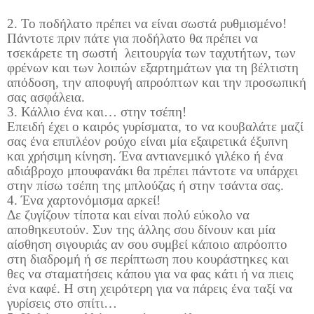
2. Το ποδήλατο πρέπει να είναι σωστά ρυθμισμένο!
Πάντοτε πριν πάτε για ποδήλατο θα πρέπει να
τσεκάρετε τη σωστή
λειτουργία των ταχυτήτων, των
φρένων και των λοιπών εξαρτημάτων για τη βέλτιστη
απόδοση, την αποφυγή απροόπτων και την προσωπική
σας ασφάλεια.
3. Κάλλιο ένα και… στην τσέπη!
Επειδή έχει ο καιρός γυρίσματα, το να κουβαλάτε μαζί
σας ένα επιπλέον ρούχο είναι μία εξαιρετικά έξυπνη
και χρήσιμη κίνηση. Ένα αντιανεμικό γιλέκο ή ένα
αδιάβροχο μπουφανάκι θα πρέπει πάντοτε να υπάρχει
στην πίσω τσέπη της μπλούζας ή στην τσάντα σας.
4. Ένα χαρτονόμισμα αρκεί!
Δε ζυγίζουν τίποτα και είναι πολύ εύκολο να
αποθηκευτούν. Συν της άλλης σου δίνουν και μία
αίσθηση σιγουριάς αν σου συμβεί κάποιο απρόοπτο
στη διαδρομή ή σε περίπτωση που κουράστηκες και
θες να σταματήσεις κάπου για να φας κάτι ή να πιεις
ένα καφέ. Η στη χειρότερη για να πάρεις ένα ταξί να
γυρίσεις στο σπίτι…