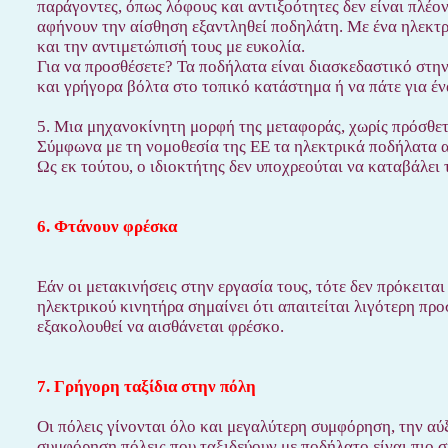
παράγοντες, όπως λόφους και αντιξοότητες δεν είναι πλέο
αφήνουν την αίσθηση εξαντληθεί ποδηλάτη. Με ένα ηλεκτρ
και την αντιμετώπισή τους με ευκολία.
Για να προσθέσετε? Τα ποδήλατα είναι διασκεδαστικό στην
και γρήγορα βόλτα στο τοπικό κατάστημα ή να πάτε για έ
5. Μια μηχανοκίνητη μορφή της μεταφοράς, χωρίς πρόσθετ
Σύμφωνα με τη νομοθεσία της ΕΕ τα ηλεκτρικά ποδήλατα α
Ως εκ τούτου, ο ιδιοκτήτης δεν υποχρεούται να καταβάλει
6. Φτάνουν φρέσκα
Εάν οι μετακινήσεις στην εργασία τους, τότε δεν πρόκειτα
ηλεκτρικού κινητήρα σημαίνει ότι απαιτείται λιγότερη προ
εξακολουθεί να αισθάνεται φρέσκο.
7. Γρήγορη ταξίδια στην πόλη
Οι πόλεις γίνονται όλο και μεγαλύτερη συμφόρηση, την αύ
συμφόρηση πόλεις που ταξιδεύουν με ποδήλατο είναι πιο συ