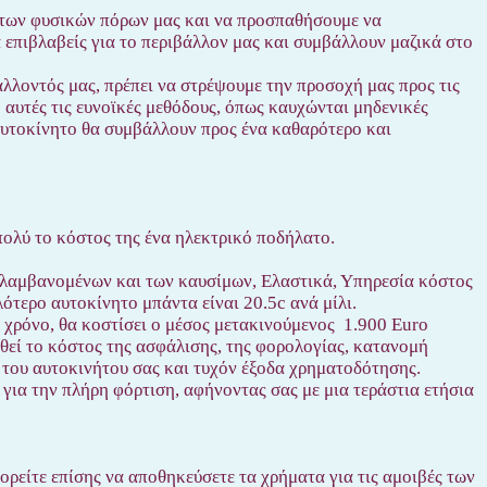
η των φυσικών πόρων μας και να προσπαθήσουμε να
ά επιβλαβείς για το περιβάλλον μας και συμβάλλουν μαζικά στο
λλοντός μας, πρέπει να στρέψουμε την προσοχή μας προς τις
 αυτές τις ευνοϊκές μεθόδους, όπως καυχώνται μηδενικές
 αυτοκίνητο θα συμβάλλουν προς ένα καθαρότερο και
πολύ το κόστος της ένα ηλεκτρικό ποδήλατο.
ριλαμβανομένων και των καυσίμων, Ελαστικά, Υπηρεσία κόστος
λότερο αυτοκίνητο μπάντα είναι 20.5c ανά μίλι.
ο χρόνο, θα κοστίσει ο μέσος μετακινούμενος 1.900 Euro
εθεί το κόστος της ασφάλισης, της φορολογίας, κατανομή
 του αυτοκινήτου σας και τυχόν έξοδα χρηματοδότησης.
για την πλήρη φόρτιση, αφήνοντας σας με μια τεράστια ετήσια
ρείτε επίσης να αποθηκεύσετε τα χρήματα για τις αμοιβές των