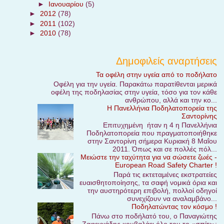
►
Ιανουαρίου
(5)
►
2012
(78)
►
2011
(102)
►
2010
(78)
Δημοφιλείς αναρτήσεις
Τα οφέλη στην υγεία από το ποδήλατο
Οφέλη για την υγεία. Παρακάτω παρατίθενται μερικά
οφέλη της ποδηλασίας στην υγεία, τόσο για τον κάθε
ανθρώπου, αλλά και την κο...
Η Πανελλήνια Ποδηλατοπορεία της
Σαντορίνης
Επιτυχημένη ήταν η 4 η Πανελλήνια
Ποδηλατοπορεία που πραγματοποιήθηκε
στην Σαντορίνη σήμερα Κυριακή 8 Μαΐου
2011. Όπως και σε πολλές πόλ...
Μειώστε την ταχύτητα για να σώσετε ζωές -
European Road Safety Charter !
Παρά τις εκτεταμένες εκστρατείες
ευαισθητοποίησης, τα σαφή νομικά όρια και
την αυστηρότερη επιβολή, πολλοί οδηγοί
συνεχίζουν να αναλαμβάνο...
Ποδηλατώντας τον κόσμο !
Πάνω στο ποδήλατό του, ο Παναγιώτης
Ζαφειριάδης κουβαλάει όλο του το «σπίτι»: