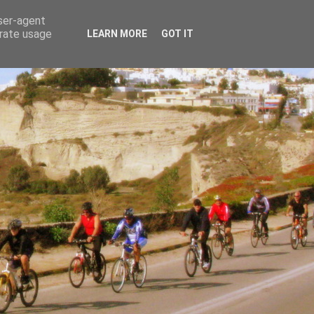
user-agent
erate usage
LEARN MORE
GOT IT