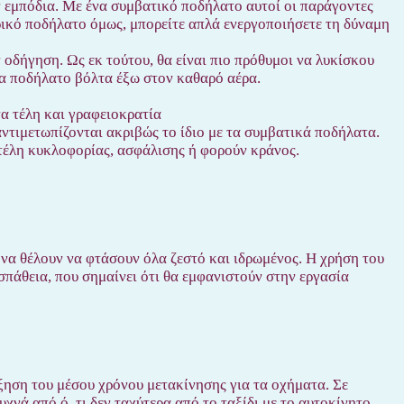
ν εμπόδια. Με ένα συμβατικό ποδήλατο αυτοί οι παράγοντες
ικό ποδήλατο όμως, μπορείτε απλά ενεργοποιήσετε τη δύναμη
 οδήγηση. Ως εκ τούτου, θα είναι πιο πρόθυμοι να λυκίσκου
να ποδήλατο βόλτα έξω στον καθαρό αέρα.
α τέλη και γραφειοκρατία
ντιμετωπίζονται ακριβώς το ίδιο με τα συμβατικά ποδήλατα.
 τέλη κυκλοφορίας, ασφάλισης ή φορούν κράνος.
ι να θέλουν να φτάσουν όλα ζεστό και ιδρωμένος. Η χρήση του
σπάθεια, που σημαίνει ότι θα εμφανιστούν στην εργασία
ξηση του μέσου χρόνου μετακίνησης για τα οχήματα. Σε
χνά από ό, τι δεν ταχύτερα από το ταξίδι με το αυτοκίνητο.