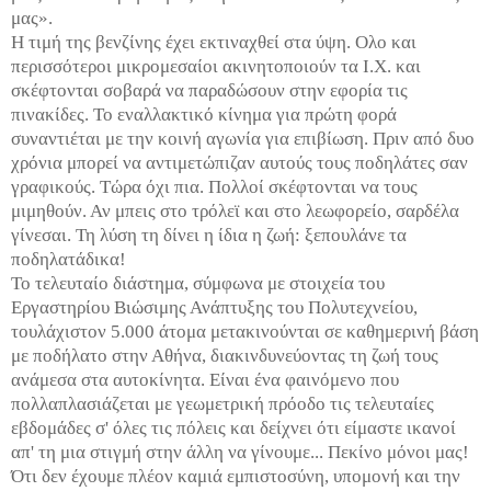
μας».
Η τιμή της βενζίνης έχει εκτιναχθεί στα ύψη. Ολο και
περισσότεροι μικρομεσαίοι ακινητοποιούν τα Ι.Χ. και
σκέφτονται σοβαρά να παραδώσουν στην εφορία τις
πινακίδες. Το εναλλακτικό κίνημα για πρώτη φορά
συναντιέται με την κοινή αγωνία για επιβίωση. Πριν από δυο
χρόνια μπορεί να αντιμετώπιζαν αυτούς τους ποδηλάτες σαν
γραφικούς. Τώρα όχι πια. Πολλοί σκέφτονται να τους
μιμηθούν. Αν μπεις στο τρόλεϊ και στο λεωφορείο, σαρδέλα
γίνεσαι. Τη λύση τη δίνει η ίδια η ζωή: ξεπουλάνε τα
ποδηλατάδικα!
Το τελευταίο διάστημα, σύμφωνα με στοιχεία του
Εργαστηρίου Βιώσιμης Ανάπτυξης του Πολυτεχνείου,
τουλάχιστον 5.000 άτομα μετακινούνται σε καθημερινή βάση
με ποδήλατο στην Αθήνα, διακινδυνεύοντας τη ζωή τους
ανάμεσα στα αυτοκίνητα. Είναι ένα φαινόμενο που
πολλαπλασιάζεται με γεωμετρική πρόοδο τις τελευταίες
εβδομάδες σ' όλες τις πόλεις και δείχνει ότι είμαστε ικανοί
απ' τη μια στιγμή στην άλλη να γίνουμε... Πεκίνο μόνοι μας!
Ότι δεν έχουμε πλέον καμιά εμπιστοσύνη, υπομονή και την