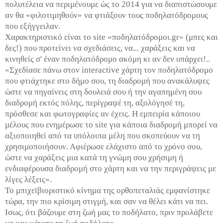
πολυτέλεια να περιμένουμε ώς το 2014 για να διαπιστώσουμε
αν θα «φιλοτιμηθούν» να φτιάξουν τους ποδηλατόδρομους
που εξήγγειλαν.
Χαρακτηριστικό είναι το site «ποδηλατόδρομοι.gr» (μπες και
δες!) που προτείνει να σχεδιάσεις, να... χαράξεις και να
κινηθείς σ' έναν ποδηλατόδρομο ακόμη κι αν δεν υπάρχει!..
«Σχεδίασε πάνω στον interactive χάρτη τον ποδηλατόδρομο
που φτιάχτηκε στο δήμο σου, τη διαδρομή που ανακάλυψες
ώστε να πηγαίνεις στη δουλειά σου ή την αγαπημένη σου
διαδρομή εκτός πόλης, περίγραψέ τη, αξολόγησέ τη,
πρόσθεσε και φωτογραφίες αν έχεις. Η εμπειρία κάποιου
μέλους που ενημέρωσε το site για κάποια διαδρομή μπορεί να
αξιοποιηθεί από τα υπόλοιπα μέλη που σκοπεύουν να τη
χρησιμοποιήσουν. Αφιέρωσε ελάχιστο από το χρόνο σου,
ώστε να χαράξεις μια κατά τη γνώμη σου χρήσιμη ή
ενδιαφέρουσα διαδρομή στο χάρτη και να την περιγράψεις με
λίγες λέξεις».
Το μπιχεϊβιοριστικό κίνημα της ορθοπεταλιάς εμφανίστηκε
τώρα, την πιο κρίσιμη στιγμή, και σαν να θέλει κάτι να πει.
Ισως, ότι βάζουμε στη ζωή μας το ποδήλατο, πριν προλάβετε