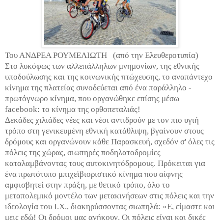
Του ΑΝΔΡΕΑ ΡΟΥΜΕΛΙΩΤΗ (από την Ελευθεροτυπία)
Στο λυκόφως των αλλεπάλληλων μνημονίων, της εθνικής
υποδούλωσης και της κοινωνικής πτώχευσης, το αναπάντεχο
κίνημα της πλατείας συνοδεύεται από ένα παράλληλο -
πρωτόγνωρο κίνημα, που οργανώθηκε επίσης μέσω
facebook: το κίνημα της ορθοπεταλιάς!
Δεκάδες χιλιάδες νέες και νέοι αντιδρούν με τον πιο υγιή
τρόπο στη γενικευμένη εθνική κατάθλιψη, βγαίνουν στους
δρόμους και οργανώνουν κάθε Παρασκευή, σχεδόν σ' όλες τις
πόλεις της χώρας, σιωπηρές ποδηλατοδρομίες
καταλαμβάνοντας τους αυτοκινητόδρομους. Πρόκειται για
ένα πρωτότυπο μπιχεϊβιοριστικό κίνημα που αίφνης
αμφισβητεί στην πράξη, με θετικό τρόπο, όλο το
μεταπολεμικό μοντέλο των μετακινήσεων στις πόλεις και την
ιδεολογία του Ι.Χ., διακηρύσσοντας σιωπηλά: «Ε, είμαστε και
μεις εδώ! Οι δρόμοι μας ανήκουν. Οι πόλεις είναι και δικές