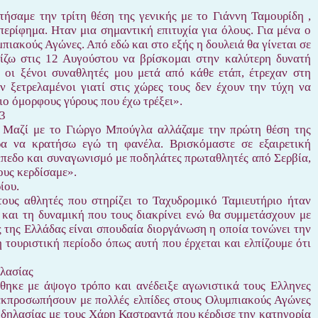
ήσαμε την τρίτη θέση της γενικής με το Γιάννη Ταμουρίδη ,
περίφημα. Ηταν μια σημαντική επιτυχία για όλους. Για μένα ο
πιακούς Αγώνες. Από εδώ και στο εξής η δουλειά θα γίνεται σε
πίζω στις 12 Αυγούστου να βρίσκομαι στην καλύτερη δυνατή
 οι ξένοι συναθλητές μου μετά από κάθε ετάπ, έτρεχαν στη
 ξετρελαμένοι γιατί στις χώρες τους δεν έχουν την τύχη να
ιο όμορφους γύρους που έχω τρέξει».
23
. Μαζί με το Γιώργο Μπούγλα αλλάζαμε την πρώτη θέση της
ρα να κρατήσω εγώ τη φανέλα. Βρισκόμαστε σε εξαιρετική
ίπεδο και συναγωνισμό με ποδηλάτες πρωταθλητές από Σερβία,
ους κερδίσαμε».
ίου.
ους αθλητές που στηρίζει το Ταχυδρομικό Ταμιευτήριο ήταν
 και τη δυναμική που τους διακρίνει ενώ θα συμμετάσχουν με
 της Ελλάδας είναι σπουδαία διοργάνωση η οποία τονώνει την
 τουριστική περίοδο όπως αυτή που έρχεται και ελπίζουμε ότι
λασίας
ηκε με άψογο τρόπο και ανέδειξε αγωνιστικά τους Ελληνες
 εκπροσωπήσουν με πολλές ελπίδες στους Ολυμπιακούς Αγώνες
οδηλασίας με τους Χάρη Καστραντά που κέρδισε την κατηγορία