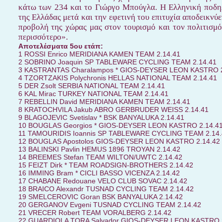
κάτω των 234 και το Γιώργο Μπούγλα. Η Ελληνική ποδηλ
της Ελλάδας μετά και την εφετινή του επιτυχία αποδεικνύ
προβολή της χώρας μας στον τουρισμό και τον πολιτισμό
περισσότερο
».
Αποτελέσματα
5
ου
ετάπ
:
1 ROSSI Enrico MERIDIANA KAMEN TEAM 2.14.41
2 SOBRINO Joaquin SP TABLEWARE CYCLING TEAM 2.14.41
3 KASTRANTAS Charalampos * GIOS-DEYSER LEON KASTRO 2
4 TZORTZAKIS Polychronis HELLAS NATIONAL TEAM 2.14.41
5 DER Zsolt SERBIA NATIONAL TEAM 2.14.41
6 KAL Mirac TURKEY NATIONAL TEAM 2.14.41
7 REBELLIN David MERIDIANA KAMEN TEAM 2.14.41
8 KRATOCHVILA Jakub ABRO GERBRUDER WEISS 2.14.41
9 BLAGOJEVIC Svetislav * BSK BANYALUKA 2.14.41
10 BOUGLAS Georgios * GIOS-DEYSER LEON KASTRO 2.14.4
11 TAMOURIDIS Ioannis SP TABLEWARE CYCLING TEAM 2.14.
12 BOUGLAS Apostolos GIOS-DEYSER LEON KASTRO 2.14.42
13 BALINSKI Pavlin HEMUS 1896 TROYAN 2.14.42
14 BREEMES Stefan TEAM WILTON/UWTC 2.14.42
15 FEIZT Dirk * TEAM ROADSIGN-BROTHERS 2.14.42
16 IMMING Bram * CICLI BASSO VICENZA 2.14.42
17 CHABANE Redouane VELO CLUB SOVAC 2.14.42
18 BRAICO Alexandr TUSNAD CYCLING TEAM 2.14.42
19 SMELCEROVIC Goran BSK BANYALUKA 2.14.42
20 GERGANOV Evgeni TUSNAD CYCLING TEAM 2.14.42
21 VRECER Robert TEAM VORALBERG 2.14.42
22 GUARDIOLA TORA Salvador GIOS-DEYSER LEON KASTRO 2