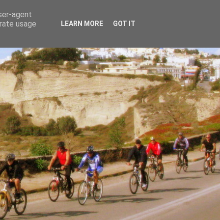
user-agent
erate usage
LEARN MORE
GOT IT