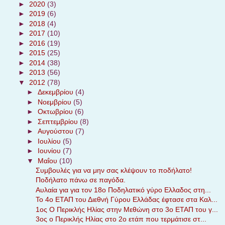
►
2020
(3)
►
2019
(6)
►
2018
(4)
►
2017
(10)
►
2016
(19)
►
2015
(25)
►
2014
(38)
►
2013
(56)
▼
2012
(78)
►
Δεκεμβρίου
(4)
►
Νοεμβρίου
(5)
►
Οκτωβρίου
(6)
►
Σεπτεμβρίου
(8)
►
Αυγούστου
(7)
►
Ιουλίου
(5)
►
Ιουνίου
(7)
▼
Μαΐου
(10)
Συμβουλές για να μην σας κλέψουν το ποδήλατο!
Ποδήλατο πάνω σε παγόδα.
Αυλαία για για τον 18ο Ποδηλατικό γύρο Ελλαδος στη...
Το 4ο ΕΤΑΠ του Διεθνή Γύρου Ελλάδας έφτασε στα Καλ...
1ος Ο Περικλής Ηλίας στην Μεθώνη στο 3ο ΕΤΑΠ του γ...
3ος ο Περικλής Ηλίας στο 2ο ετάπ που τερμάτισε στ...