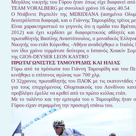
Μεγάλος νικητής του Γύρου ήταν όπως είχε διαφανεί από
TEAM VORALBERG με συνολικό χρόνο 16 ώρες 40.54
Ο Ντάβιντε Ρεμπελίν της MERIDIANA (ασημένιο Ολυμπ
δευτερόλεπτα διαφορά, και ο Γιάννης Ταμουρίδης τρίτος μ
Είναι χαρακτηριστικό το γεγονός ότι η ομάδα του Βρέτσε
2012) και έχει κερδίσει με διαφορετικούς αθλητές κα
πρωταθλητής Βασίλης Αναστόπουλος, ο μοναδικός Έλληνας 
Νικητής του ετάπ Κόρινθος -Αθήνα αναδείχθηκε ο Ιταλός
τον ίδιο χρόνο τερμάτισε δεύτερος ο Ισπανός Χοακίν Σο
της GIOS-DEYSER LEON KASTRO
ΠΡΩΤΑΓΩΝΙΣΤΕΣ ΤΑΜΟΥΡΙΔΗΣ ΚΑΙ ΗΛΙΑΣ
Γύρω από τα πρόσωπα του Γιάννη Ταμουρίδη και του Π
κινήθηκε ο επίπονος αγώνας των 700 χλμ.
Ο 32χρονος πρωταθλητής του ΠΑΟΚ με τις εκατοντάδες ν
για τους επερχόμενους Ολυμπιακούς του Λονδίνου κατ
προβλέψει έμελλε να κριθεί από το πρώτο κιόλας ετάπ.
Με το ταλέντο και την εμπειρία του ο Ταμουρίδης ήταν ο
Γύρου είχαν στραμμένη την προσοχή επάνω του.