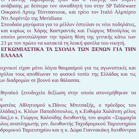
ανάβασης με δεύτερο τον συναθλητή του στην SP Tableware
Ουκρανό Αρτεμ Τόπτσανιουκ, και τρίτο τον Ιταλό Αλμπέρτο
Ντι Λορέντζο της Meridiana
Σπουδαία μηνύματα για το μέλλον έστειλαν οι νέοι ποδηλάτες,
και κυρίως οι Χάρης Καστραντάς και Γιώργος Μπούγλας οι
οποίοι μονοπώλησαν την πρώτη θέση της γενικής κάτω των
23 με τον πρώτο να κατακτά τη λευκή φανέλα του νικητή.
ΕΓΚΩΜΙΑΣΤΙΚΑ ΤΑ ΣΧΟΛΙΑ ΤΩΝ ΞΕΝΩΝ ΓΙΑ ΤΗΝ
ΕΛΛΑΔΑ
τεχνικοί είχαν μόνο λόγια θαυμασμού για τις αγωνιστικές και
σχόλια τους αποθέωναν το φυσικό τοπίο της Ελλάδας και τις
των διαδρομών σε βουνό και θάλασσα.
Αθηναϊκό ξενοδοχείο δεξίωση στην οποία απονεμήθηκαν τα
υ.
μματέας Αθλητισμού κ.Πάνος Μπιτσαξής, ο πρόεδρος του
Ελλάδας) κ. Κλέων Παπαδόπουλος, η κ.Ευθυμία Χαλάτση μέλος
ας),ο κ. Γιώργος Καλούδης διευθυντής του φορέα «Συμμαχία
υλος αναπληρωτής γεν. διευθυντής Ταχυδρομικού Ταμιευτηρίου
υδρομικού Ταμιευτηρίου και η κ. Δώρα Γιαννακάκη διευθύντρια