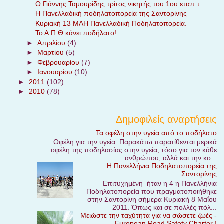
Ο Γιάννης Ταμουρίδης τρίτος νικητής του 1ου εταπ τ...
Η Πανελλαδική ποδηλατοπορεία της Σαντορίνης
Κυριακή 13 ΜΑΗ Πανελλαδική Ποδηλατοπορεία.
Το Α.Π.Θ κάνει ποδήλατο!
►
Απριλίου
(4)
►
Μαρτίου
(5)
►
Φεβρουαρίου
(7)
►
Ιανουαρίου
(10)
►
2011
(102)
►
2010
(78)
Δημοφιλείς αναρτήσεις
Τα οφέλη στην υγεία από το ποδήλατο
Οφέλη για την υγεία. Παρακάτω παρατίθενται μερικά
οφέλη της ποδηλασίας στην υγεία, τόσο για τον κάθε
ανθρώπου, αλλά και την κο...
Η Πανελλήνια Ποδηλατοπορεία της
Σαντορίνης
Επιτυχημένη ήταν η 4 η Πανελλήνια
Ποδηλατοπορεία που πραγματοποιήθηκε
στην Σαντορίνη σήμερα Κυριακή 8 Μαΐου
2011. Όπως και σε πολλές πόλ...
Μειώστε την ταχύτητα για να σώσετε ζωές -
European Road Safety Charter !