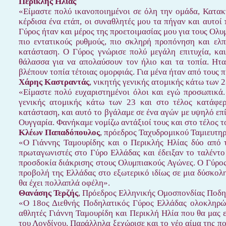
Περικλής Ηλίας
«Είμαστε πολύ ικανοποιημένοι σε όλη την ομάδα, Κατακτ
κέρδισα ένα ετάπ, οι συναθλητές μου τα πήγαν και αυτοί 
Γύρος ήταν και μέρος της προετοιμασίας μου για τους Ολυμ
πιο εντατικούς ρυθμούς, πιο σκληρή προπόνηση και ελ
κατάσταση. Ο Γύρος γνώρισε πολύ μεγάλη επιτυχία, και
θάλασσα για να απολαύσουν τον ήλιο και τα τοπία. Ηταν
βλέπουν τοπία τέτοιας ομορφιάς. Για μένα ήταν από τους π
Χάρης Καστραντάς
, νικητής γενικής ατομικής κάτω των 
«Είμαστε πολύ ευχαριστημένοι όλοι και εγώ προσωπικά
γενικής ατομικής κάτω των 23 και στο τέλος κατάφε
κατάσταση, και αυτό το βγάλαμε σε ένα αγών με υψηλό επ
Ουγγαρία. Φανήκαμε νομίζω αντάξιοί τους και στο τέλος τ
Κλέων Παπαδόπουλος
, πρόεδρος Ταχυδρομικού Ταμιευτηρ
«Ο Γιάννης Ταμουρίδης και ο Περικλής Ηλίας δύο από τ
πρωταγωνιστές στο Γύρο Ελλάδας και έδειξαν το ταλέντο
προσδοκία διάκρισης στους Ολυμπιακούς Αγώνες. Ο Γύρος
προβολή της Ελλάδας στο εξωτερικό ιδίως σε μια δύσκολη
θα έχει πολλαπλά οφέλη».
Θανάσης Τερζής
, Πρόεδρος Ελληνικής Ομοσπονδίας Ποδη
«Ο 18ος Διεθνής Ποδηλατικός Γύρος Ελλάδας ολοκληρώθ
αθλητές Γιάννη Ταμουρίδη και Περικλή Ηλία που θα μας
του Λονδίνου. Παράλληλα ξεχώρισε και το νέο αίμα της π