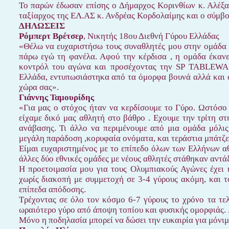
Το παρών έδωσαν επίσης ο Δήμαρχος Κορινθίων κ. Αλέξα
ταξίαρχος της ΕΛ.ΑΣ κ. Ανδρέας Κορδολαίμης και ο σύμβ
ΔΗΛΩΣΕΙΣ
Ρόμπερτ Βρέτσερ
, Νικητής 18ου Διεθνή Γύρου Ελλάδας
«Θέλω να ευχαριστήσω τους συναθλητές μου στην ομάδα γ
πάρω εγώ τη φανέλα. Αφού την κέρδισα , η ομάδα έκανε
κοντρόλ του αγώνα και προσέχοντας την SP TABLEWAR
Ελλάδα, εντυπωσιάστηκα από τα όμορφα βουνά αλλά και ο
χώρα σας».
Γιάννης Ταμουρίδης
«Για μας ο στόχος ήταν να κερδίσουμε το Γύρο. Ωστόσο 
είχαμε δικό μας αθλητή στο βάθρο . Εχουμε την τρίτη στ
ανάβασης. Τι άλλο να περιμένουμε από μια ομάδα μόλις
μεγάλη παράδοση ,κορυφαία ονόματα, και τεράστια μπάτζε
Είμαι ευχαριστημένος με το επίπεδο όλων των Ελλήνων αθ
άλλες δύο εθνικές ομάδες με νέους αθλητές στάθηκαν αντά
Η προετοιμασία μου για τους Ολυμπιακούς Αγώνες έχει 
χωρίς διακοπή με συμμετοχή σε 3-4 γύρους ακόμη, και 
επίπεδα απόδοσης.
Τρέχοντας σε όλο τον κόσμο 6-7 γύρους το χρόνο τα τελ
ωραιότερο γύρο από άποψη τοπίου και φυσικής ομορφιάς. 
Μόνο η ποδηλασία μπορεί να δώσει την ευκαιρία για μόνιμ