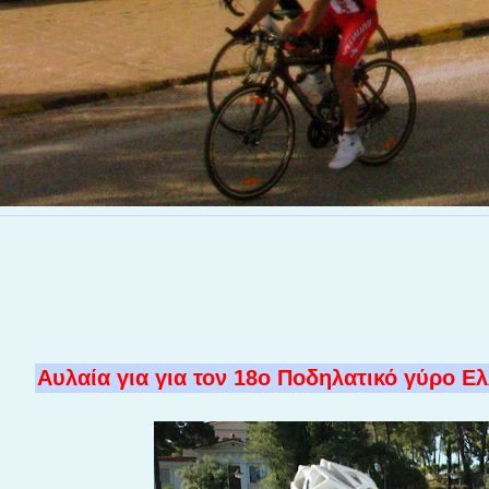
Αυλαία για για τον 18ο Ποδηλατικό γύρο Ε