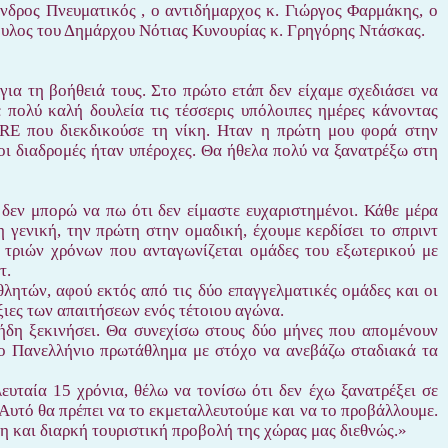
νδρος Πνευματικός , ο αντιδήμαρχος κ. Γιώργος Φαρμάκης, ο
ουλος του Δημάρχου Νότιας Κυνουρίας κ. Γρηγόρης Ντάσκας.
ια τη βοήθειά τους. Στο πρώτο ετάπ δεν είχαμε σχεδιάσει να
 πολύ καλή δουλεία τις τέσσερις υπόλοιπες ημέρες κάνοντας
E που διεκδικούσε τη νίκη. Ηταν η πρώτη μου φορά στην
ι διαδρομές ήταν υπέροχες. Θα ήθελα πολύ να ξανατρέξω στη
δεν μπορώ να πω ότι δεν είμαστε ευχαριστημένοι. Κάθε μέρα
η γενική, την πρώτη στην ομαδική, έχουμε κερδίσει το σπριντ
 τριών χρόνων που ανταγωνίζεται ομάδες του εξωτερικού με
τ.
λητών, αφού εκτός από τις δύο επαγγελματικές ομάδες και οι
ξιες των απαιτήσεων ενός τέτοιου αγώνα.
ήδη ξεκινήσει. Θα συνεχίσω στους δύο μήνες που απομένουν
το Πανελλήνιο πρωτάθλημα με στόχο να ανεβάζω σταδιακά τα
ευταία 15 χρόνια, θέλω να τονίσω ότι δεν έχω ξανατρέξει σε
Αυτό θα πρέπει να το εκμεταλλευτούμε και να το προβάλλουμε.
η και διαρκή τουριστική προβολή της χώρας μας διεθνώς.»