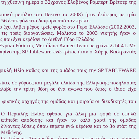
 τη χθεσινή ημέρα ο 32χρονος Σλοβένος Ρόμπερτ Βρέτσερ της
ιακό μετάλιο στο Πεκίνο το 2008) ήταν δεύτερος με τρία
ε 56 δευτερόλεπτα διαφορά από τον πρώτο.
ρ έχει λάβει μέρος τρείς φορές στο Γύρο Ελλάδας (2002,2003,
ι τις τρείς διοργανώσεις. Μάλιστα το 2003 νικητής ήταν ο
που έχει κερδίσει το Διεθνή Γύρο Ελλάδας.
 Ενρίκο Ρόσι της Meridiana Kamen Team με χρόνο 2.14 41. Με
μπρίνο της SP Tableware ενώ τρίτος ήταν ο Χάρης Καστραντάς
ερικλή Ηλία καθώς και της ομάδας τους την SP TABLEWARE
ίκες σε γύρους και μεγάλη ελπίδα της Ελληνικής ποδηλασίας
έλαβε την τρίτη θέση σε ένα αγώνα που όπως ο ίδιος είχε
 φυσικός αρχηγός της ομάδας και μοιραία οι διεκδικητές του
Ο Περικλής Ηλίας έφθασε για άλλη μια φορά σε υψηλά
επίπεδα απόδοσης και ήταν το καλό χαρτί της ομάδας
δίνοντας λύσεις όπου έπρεπε ενώ κέρδισε και το 3ο ετάπ της
Μεθώνης.
Ο Γιάννης Ταμουρίδης ήταν και ο νικητής των σπριντ