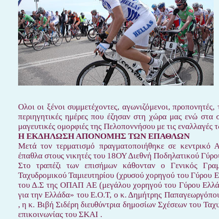
Ολοι οι ξένοι συμμετέχοντες, αγωνιζόμενοι, προπονητές, 
περιηγητικές ημέρες που έζησαν στη χώρα μας ενώ στα 
μαγευτικές ομορφιές της Πελοποννήσου με τις εναλλαγές 
Η ΕΚΔΗΛΩΣΗ ΑΠΟΝΟΜΗΣ ΤΩΝ ΕΠΑΘΛΩΝ
Μετά τον τερματισμό πραγματοποιήθηκε σε κεντρικό 
έπαθλα στους νικητές του 18ΟΥ Διεθνή Ποδηλατικού Γύρο
Στο τραπέζι των επισήμων κάθονταν ο Γενικός Γρα
Ταχυδρομικού Ταμιευτηρίου (χρυσού χορηγού του Γύρου 
του Δ.Σ της ΟΠΑΠ ΑΕ (μεγάλου χορηγού του Γύρου Ελλάδ
για την Ελλάδα» του Ε.Ο.Τ, ο κ. Δημήτρης Παπαγεωργόπο
, η κ. Βιβή Σιδέρη διευθύντρια δημοσίων Σχέσεων του Ταχ
επικοινωνίας του ΣΚΑΙ .