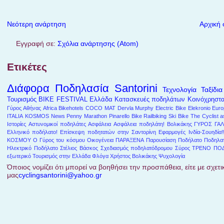
Νεότερη ανάρτηση
Αρχική 
Εγγραφή σε:
Σχόλια ανάρτησης (Atom)
Ετικέτες
Διάφορα
Ποδηλασία
Santorini
Τεχνολογία
Ταξίδια
Τουρισμός
BIKE FESTIVAL
Ελλάδα
Κατασκευές ποδηλάτων
Κοινόχρηστ
Γύρος Αθήνας
Africa
Bikehotels
COCO MAT
Dervla Murphy
Electric Bike
Elekronio
Euro
ITALIA
KOSMOS
News
Penny Marathon
Pinarello Bike
Railbiking
Ski Bike
The Cyclist a
Ιστορίες
Αστυνομικοί ποδηλάτες
Ασφάλεια
Ασφάλεια ποδηλάτη!
Βολικάκης
ΓΥΡΟΣ ΓΑΛ
Ελληνικό ποδήλατο!
Επίσκεψη ποδητατών στην Σαντορίνη
Εφαρμογές
Ινδία-Σουηδία!
ΚΟΣΜΟΥ
Ο Γύρος του κόσμου
Οικογένεια
ΠΑΡΑΞΕΝΑ
Παρουσίαση
Ποδήλατο
Ποδηλατ
Ηλεκτρικό Ποδήλατο
Στέλιος Βάσκος
Σχεδιασμός ποδηλατόδρομου
Σύρος
ΤΡΕΝΟ ΠΟ
εξωτερικό
Τουρισμός στην Ελλάδα
Φλόγα
Χρήστος Βολικάκης
Ψυχολογία
Όποιος νομίζει ότι μπορεί να βοηθήσει την προσπάθεια, είτε με σχετικ
μας
cyclingsantorini@yahoo.gr