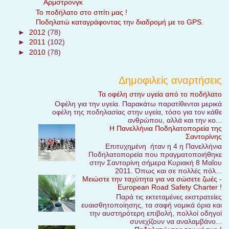
Αρμστρονγκ
Το ποδήλατο στο σπίτι μας !
Ποδηλατώ καταγράφοντας την διαδρομή με το GPS.
►
2012
(78)
►
2011
(102)
►
2010
(78)
Δημοφιλείς αναρτήσεις
Τα οφέλη στην υγεία από το ποδήλατο
Οφέλη για την υγεία. Παρακάτω παρατίθενται μερικά
οφέλη της ποδηλασίας στην υγεία, τόσο για τον κάθε
ανθρώπου, αλλά και την κο...
Η Πανελλήνια Ποδηλατοπορεία της
Σαντορίνης
Επιτυχημένη ήταν η 4 η Πανελλήνια
Ποδηλατοπορεία που πραγματοποιήθηκε
στην Σαντορίνη σήμερα Κυριακή 8 Μαΐου
2011. Όπως και σε πολλές πόλ...
Μειώστε την ταχύτητα για να σώσετε ζωές -
European Road Safety Charter !
Παρά τις εκτεταμένες εκστρατείες
ευαισθητοποίησης, τα σαφή νομικά όρια και
την αυστηρότερη επιβολή, πολλοί οδηγοί
συνεχίζουν να αναλαμβάνο...