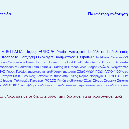
σελίδα
Παλαιότερη Ανάρτηση
AUSTRALIA
Πάρος
EUROPE
Υγεία
Ηλεκτρικό Ποδήλατο
Ποδηλατικός
α ποδήλατα
Οδήγηση
Οικολογία
Ποδηλατάδα
Συμβουλές
1ο Athens Criterium
23
pean Commission
Eurovelo
From Japan to England
GeoOrbital
Greece
Greece - Australia
ssociation of Santorini
Thira
Thirasia
Training in Greece
WWF
Zagori
Αγώνες
Ανθρώπινες
ΙΑΣ
Γύρος Γαλλίας
Διακοπές με ποδήλατο!
Διατροφή
ΕΒΔΟΜΑΔΑ ΠΟΔΗΛΑΤΟΥ
Ειδήσεις
!
Ιστορία
Κάψε Θερμίδες!
Κατασκευή ποδηλάτου
Νέος Νόμος
Νορβηγία!
Ο ΓΥΡΟΣ ΤΟΥ
όδρομοι.
Πολιτισμός
Προστιμα!
ΡΟΔΟΣ
Ρεκόρ ποδηλάτου
Σέλα!
Σίκινος
Σουμελά
Σπαστό
ΔΗΛΑΤΟ ΒΟΛΤΑ
Ταξίδι με ποδήλατο
Το ποδήλατο του πρωθυπουργού
Το ποδηλατο στο
ό υλικό, είτε με οτιδήποτε άλλο, μην διστάσει να επικοινωνήσει μαζί