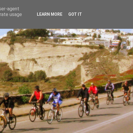
user-agent
erate usage
LEARN MORE
GOT IT