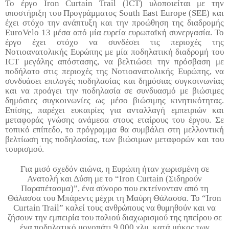
Το έργο
Iron
Curtain
Trail
(
ICT
) υλοποιείται με την
υποστήριξη του Προγράμματος
South
East
Europe
(
SEE
) και
έχει στόχο την ανάπτυξη και την προώθηση της διαδρομής
EuroVelo
13 μέσα από μία ευρεία ευρωπαϊκή συνεργασία. Το
έργο έχει στόχο να συνδέσει τις περιοχές της
Νοτιοανατολικής Ευρώπης με μία ποδηλατική διαδρομή του
ICT
μεγάλης απόστασης, να βελτιώσει την πρόσβαση με
ποδήλατο στις περιοχές της Νοτιοανατολικής Ευρώπης, να
συνδυάσει επιλογές ποδηλασίας και δημόσιας συγκοινωνίας
και να προάγει την ποδηλασία σε συνδυασμό με βιώσιμες
δημόσιες συγκοινωνίες ως μέσο βιώσιμης κινητικότητας.
Επίσης, παρέχει ευκαιρίες για ανταλλαγή εμπειριών και
μεταφοράς γνώσης ανάμεσα στους εταίρους του έργου. Σε
τοπικό επίπεδο, το πρόγραμμα θα συμβάλει στη μελλοντική
βελτίωση της ποδηλασίας, των βιώσιμων μεταφορών και του
τουρισμού.
Για μισό σχεδόν αιώνα, η Ευρώπη ήταν χωρισμένη σε
Ανατολή και Δύση με το “
Iron
Curtain
(Σιδηρούν
Παραπέτασμα)”, ένα σύνορο που εκτείνονταν από τη
Θάλασσα του Μπάρεντς μέχρι τη Μαύρη Θάλασσα.
To
“
Iron
Curtain
Trail
” καλεί τους ανθρώπους να θυμηθούν και να
ζήσουν την εμπειρία του παλιού διαχωρισμού της ηπείρου σε
ένα ποδηλατικό μονοπάτι 9.000 χλμ, κατά μήκος των