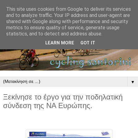
This site uses cookies from Google to deliver its services
and to analyze traffic. Your IP address and user-agent are
shared with Google along with performance and security
metrics to ensure quality of service, generate usage
statistics, and to detect and address abuse.
LEARN MORE
GOT IT
▼
Ξεκίνησε το έργο για την ποδηλατική
σύνδεση της ΝΑ Ευρώπης.