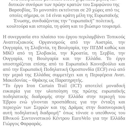
δυτικών συνόρων των πρώην κρατών του Συμφώνου της
Βαρσοβίας. Το μονοπάτι εκτείνεται σε 20 χώρες από τις
οποίες σήμερα, οι 14 είναι κράτη μέλη της Ευρωπαϊκής
Ένωσης, συνδυάζοντας την “ευρωπαϊκή” πολιτική,
κουλτούρα και ιστορία, τη φύση και το βιώσιμο τουρισμό.
Η συνεργασία στο πλαίσιο του έργου περιλαμβάνει Τοπικούς
Αναπτυξιακούς Οργανισμούς από την Αυστρία, την
Ουγγαρία, τη Σλοβενία, τη Βουλγαρία, την ΠΓΔΜ καθώς και
ΜΚΟ από τη Σλοβακία, την Κροατία, τη Σερβία, την
Ουγγαρία, τη Βουλγαρία και την Ελλάδα. Το έργο
υποστηρίζεται επίσης από το Ευρωπαϊκό Κοινοβούλιο και
από την Ευρωπαϊκή Ποδηλατική Ομοσπονδία (
ECF
) ενώ από
την μεριά της Ελλάδας συμμετέχει και η Περιφέρεια Ανατ.
Μακεδονίας – Θράκης ως Παρατηρητής.
“Το έργο
Iron
Curtain
Trail
(
ICT
) αποτελεί μοναδική
ευκαιρία για την υλοποίηση της πρώτης ευρωπαϊκής
ποδηλατικής διαδρομής στην Ελλάδα στην περιοχή του
Έβρου ενώ γίνονται προσπάθειες για την ένταξη και
περιοχών των Σερρών και της Δράμας στην διασυνοριακή
αυτή ποδηλατική διαδρομή” όπως τόνισε ο υπεύθυνος του
Εθνικού Συντονιστικού Κέντρου
EuroVelo
για την Ελλάδα
Γιώργος Φαρφαράς.