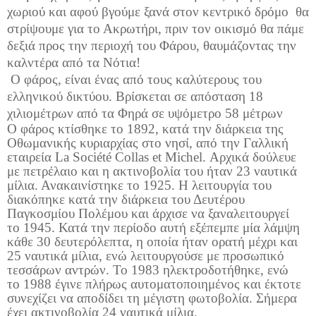
χωριού και αφού βγούμε ξανά στον κεντρικό δρόμο
θα
στρίψουμε για το Ακρωτήρι, πριν τον οικισμό θα πάμε
δεξιά προς την περιοχή του Φάρου, θαυμάζοντας την
καλντέρα από τα Νότια!
Ο φάρος, είναι ένας από τους καλύτερους του
ελληνικού δικτύου. Βρίσκεται σε απόσταση 18
χιλιομέτρων από τα Φηρά σε υψόμετρο 58 μέτρων
Ο φάρος κτίσθηκε το 1892, κατά την διάρκεια της
Οθωμανικής κυριαρχίας στο νησί, από την Γαλλική
εταιρεία La Société Collas et Michel. Αρχικά δούλευε
με πετρέλαιο και η ακτινοβολία του ήταν 23 ναυτικά
μίλια. Ανακαινίστηκε το 1925. Η λειτουργία του
διακόπηκε κατά την διάρκεια του Δευτέρου
Παγκοσμίου Πολέμου και άρχισε να ξαναλειτουργεί
το 1945. Κατά την περίοδο αυτή εξέπεμπε μία λάμψη
κάθε 30 δευτερόλεπτα, η οποία ήταν ορατή μέχρι και
25 ναυτικά μίλια, ενώ λειτουργούσε με προσωπικό
τεσσάρων αντρών. To 1983 ηλεκτροδοτήθηκε, ενώ
το 1988 έγινε πλήρως αυτοματοποιημένος και έκτοτε
συνεχίζει να αποδίδει τη μέγιστη φωτοβολία. Σήμερα
έχει ακτινοβολία 24 ναυτικά μίλια.