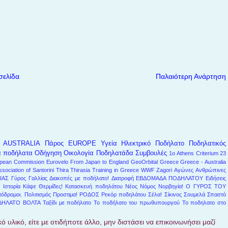
σελίδα
Παλαιότερη Ανάρτηση
AUSTRALIA
Πάρος
EUROPE
Υγεία
Ηλεκτρικό Ποδήλατο
Ποδηλατικός
α ποδήλατα
Οδήγηση
Οικολογία
Ποδηλατάδα
Συμβουλές
1ο Athens Criterium
23
pean Commission
Eurovelo
From Japan to England
GeoOrbital
Greece
Greece - Australia
ssociation of Santorini
Thira
Thirasia
Training in Greece
WWF
Zagori
Αγώνες
Ανθρώπινες
ΙΑΣ
Γύρος Γαλλίας
Διακοπές με ποδήλατο!
Διατροφή
ΕΒΔΟΜΑΔΑ ΠΟΔΗΛΑΤΟΥ
Ειδήσεις
!
Ιστορία
Κάψε Θερμίδες!
Κατασκευή ποδηλάτου
Νέος Νόμος
Νορβηγία!
Ο ΓΥΡΟΣ ΤΟΥ
όδρομοι.
Πολιτισμός
Προστιμα!
ΡΟΔΟΣ
Ρεκόρ ποδηλάτου
Σέλα!
Σίκινος
Σουμελά
Σπαστό
ΔΗΛΑΤΟ ΒΟΛΤΑ
Ταξίδι με ποδήλατο
Το ποδήλατο του πρωθυπουργού
Το ποδηλατο στο
ό υλικό, είτε με οτιδήποτε άλλο, μην διστάσει να επικοινωνήσει μαζί