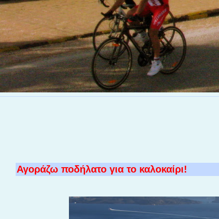
Αγοράζω ποδήλατο για το καλοκαίρι!