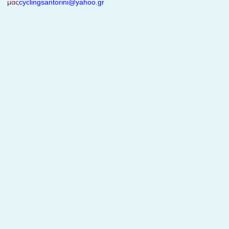
μας
cyclingsantorini@yahoo.gr