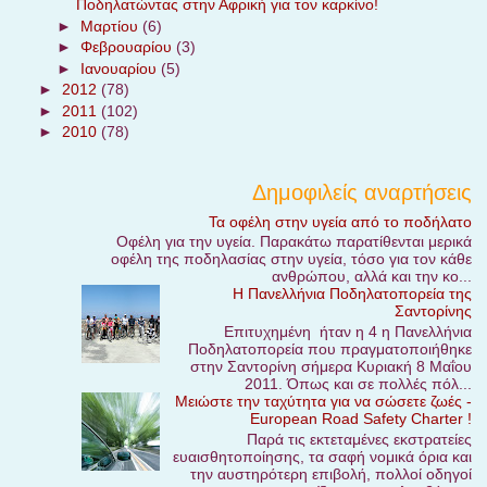
Ποδηλατώντας στην Αφρική για τον καρκίνο!
►
Μαρτίου
(6)
►
Φεβρουαρίου
(3)
►
Ιανουαρίου
(5)
►
2012
(78)
►
2011
(102)
►
2010
(78)
Δημοφιλείς αναρτήσεις
Τα οφέλη στην υγεία από το ποδήλατο
Οφέλη για την υγεία. Παρακάτω παρατίθενται μερικά
οφέλη της ποδηλασίας στην υγεία, τόσο για τον κάθε
ανθρώπου, αλλά και την κο...
Η Πανελλήνια Ποδηλατοπορεία της
Σαντορίνης
Επιτυχημένη ήταν η 4 η Πανελλήνια
Ποδηλατοπορεία που πραγματοποιήθηκε
στην Σαντορίνη σήμερα Κυριακή 8 Μαΐου
2011. Όπως και σε πολλές πόλ...
Μειώστε την ταχύτητα για να σώσετε ζωές -
European Road Safety Charter !
Παρά τις εκτεταμένες εκστρατείες
ευαισθητοποίησης, τα σαφή νομικά όρια και
την αυστηρότερη επιβολή, πολλοί οδηγοί