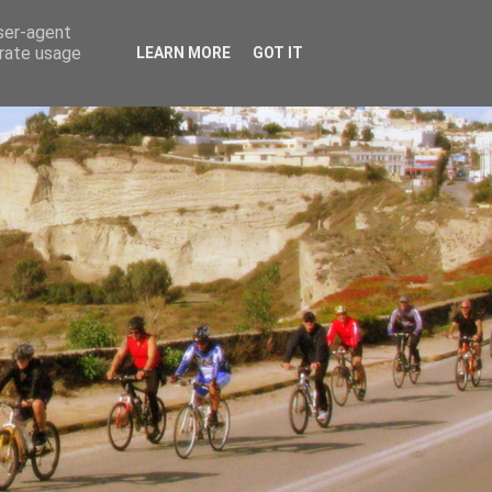
user-agent
erate usage
LEARN MORE
GOT IT