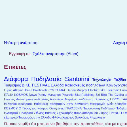
Νεότερη ανάρτηση
Αρχική 
Εγγραφή σε:
Σχόλια ανάρτησης (Atom)
Ετικέτες
Διάφορα
Ποδηλασία
Santorini
Τεχνολογία
Ταξίδια
Τουρισμός
BIKE FESTIVAL
Ελλάδα
Κατασκευές ποδηλάτων
Κοινόχρηστ
Γύρος Αθήνας
Africa
Bikehotels
COCO MAT
Dervla Murphy
Electric Bike
Elekronio
Euro
ITALIA
KOSMOS
News
Penny Marathon
Pinarello Bike
Railbiking
Ski Bike
The Cyclist a
Ιστορίες
Αστυνομικοί ποδηλάτες
Ασφάλεια
Ασφάλεια ποδηλάτη!
Βολικάκης
ΓΥΡΟΣ ΓΑΛ
Ελληνικό ποδήλατο!
Επίσκεψη ποδητατών στην Σαντορίνη
Εφαρμογές
Ινδία-Σουηδία!
ΚΟΣΜΟΥ
Ο Γύρος του κόσμου
Οικογένεια
ΠΑΡΑΞΕΝΑ
Παρουσίαση
Ποδήλατο
Ποδηλατ
Ηλεκτρικό Ποδήλατο
Στέλιος Βάσκος
Σχεδιασμός ποδηλατόδρομου
Σύρος
ΤΡΕΝΟ ΠΟ
εξωτερικό
Τουρισμός στην Ελλάδα
Φλόγα
Χρήστος Βολικάκης
Ψυχολογία
Όποιος νομίζει ότι μπορεί να βοηθήσει την προσπάθεια, είτε με σχετικ