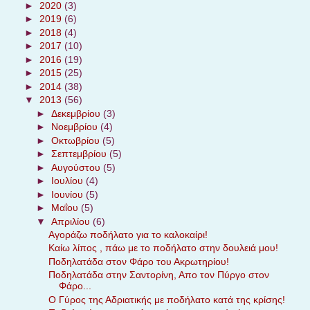
►
2020
(3)
►
2019
(6)
►
2018
(4)
►
2017
(10)
►
2016
(19)
►
2015
(25)
►
2014
(38)
▼
2013
(56)
►
Δεκεμβρίου
(3)
►
Νοεμβρίου
(4)
►
Οκτωβρίου
(5)
►
Σεπτεμβρίου
(5)
►
Αυγούστου
(5)
►
Ιουλίου
(4)
►
Ιουνίου
(5)
►
Μαΐου
(5)
▼
Απριλίου
(6)
Αγοράζω ποδήλατο για το καλοκαίρι!
Καίω λίπος , πάω με το ποδήλατο στην δουλειά μου!
Ποδηλατάδα στον Φάρο του Ακρωτηρίου!
Ποδηλατάδα στην Σαντορίνη, Απο τον Πύργο στον
Φάρο...
Ο Γύρος της Αδριατικής με ποδήλατο κατά της κρίσης!