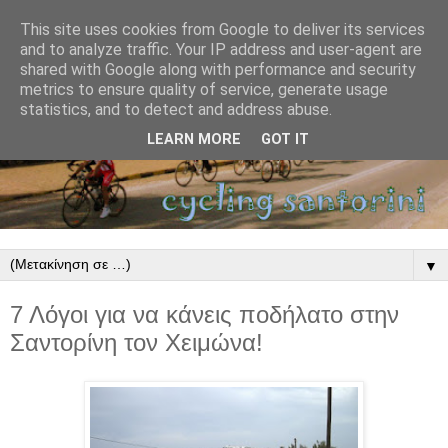
This site uses cookies from Google to deliver its services
and to analyze traffic. Your IP address and user-agent are
shared with Google along with performance and security
metrics to ensure quality of service, generate usage
statistics, and to detect and address abuse.
LEARN MORE
GOT IT
▼
7 Λόγοι για να κάνεις ποδήλατο στην
Σαντορίνη τον Χειμώνα!