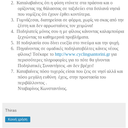
2.
Καταλαβαίνεις ότι η φύση ντύνετε στα πράσινα και ο
ορίζοντας της θάλασσας σε ταξιδεύει στα διπλανά νησιά
που νομίζεις ότι έχουν έρθει κοντύτερα.
3.
Γυμνάζεσαι, διατηρείσαι σε φόρμα, χωρίς να σκας από την
ζέστη και δεν αρρωσταίνεις τον χειμώνα!
4.
Ποδηλατείς μόνος σου η με φίλους κάνοντας καλαμπούρια
ξεχνώντας τα καθημερινά προβλήματα.
5.
Η ποδηλασία σου δίνει ευεξία στο πνεύμα και την ψυχή.
6.
Πηγαίνοντας σε ομαδικές ποδηλατοβόλτες κάνεις νέους
φίλους! Τσέκαρε το
http://
www
.cyclingsantorini.gr
για
περισσότερες πληροφορίες για το πότε θα γίνονται
Ποδηλατικές Συναντήσεις -αν δεν βρέχει!
7.
Καταβαίνεις πόσο τυχερός είσαι που ζεις σε νησί αλλά και
πόσο μεγάλη ευθύνη
έχεις, στην προστασία του
περιβάλλοντος .
Νταβαρίνος Κωνσταντίνος.
Thiras
Κοινή χρήση