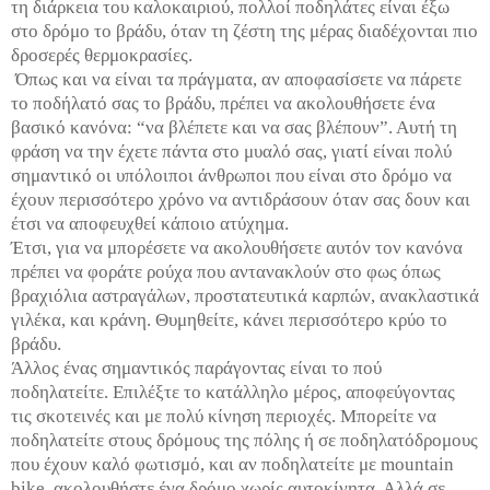
τη διάρκεια του καλοκαιριού, πολλοί ποδηλάτες είναι έξω
στο δρόμο το βράδυ, όταν τη ζέστη της μέρας διαδέχονται πιο
δροσερές θερμοκρασίες.
Όπως και να είναι τα πράγματα, αν αποφασίσετε να πάρετε
το ποδήλατό σας το βράδυ, πρέπει να ακολουθήσετε ένα
βασικό κανόνα: “να βλέπετε και να σας βλέπουν”. Αυτή τη
φράση να την έχετε πάντα στο μυαλό σας, γιατί είναι πολύ
σημαντικό οι υπόλοιποι άνθρωποι που είναι στο δρόμο να
έχουν περισσότερο χρόνο να αντιδράσουν όταν σας δουν και
έτσι να αποφευχθεί κάποιο ατύχημα.
Έτσι, για να μπορέσετε να ακολουθήσετε αυτόν τον κανόνα
πρέπει να φοράτε ρούχα που αντανακλούν στο φως όπως
βραχιόλια αστραγάλων, προστατευτικά καρπών, ανακλαστικά
γιλέκα, και κράνη. Θυμηθείτε, κάνει περισσότερο κρύο το
βράδυ.
Άλλος ένας σημαντικός παράγοντας είναι το πού
ποδηλατείτε. Επιλέξτε το κατάλληλο μέρος, αποφεύγοντας
τις σκοτεινές και με πολύ κίνηση περιοχές. Μπορείτε να
ποδηλατείτε στους δρόμους της πόλης ή σε ποδηλατόδρομους
που έχουν καλό φωτισμό, και αν ποδηλατείτε με mountain
bike, ακολουθήστε ένα δρόμο χωρίς αυτοκίνητα. Αλλά σε