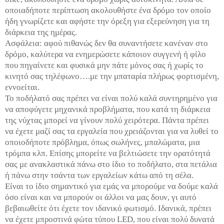
οποιαδήποτε περίπτωση ακολουθήστε ένα δρόμο τον οποίο
ήδη γνωρίζετε και αφήστε την όρεξη για εξερεύνηση για τη
διάρκεια της ημέρας.
Ασφάλεια: αφού πιθανώς δεν θα συναντήσετε κανέναν στο
δρόμο, καλύτερα να ενημερώσετε κάποιον συγγενή ή φίλο
που πηγαίνετε και φυσικά μην πάτε μόνος σας ή χωρίς το
κινητό σας τηλέφωνο….με την μπαταρία πλήρως φορτισμένη,
εννοείται.
Το ποδήλατό σας πρέπει να είναι πολύ καλά συντηρημένο για
να αποφύγετε μηχανικά προβλήματα, που κατά τη διάρκεια
της νύχτας μπορεί να γίνουν πολύ χειρότερα. Πάντα πρέπει
να έχετε μαζί σας τα εργαλεία που χρειάζονται για να λυθεί το
οποιοδήποτε πρόβλημα, όπως σωλήνες, μπαλώματα, μια
τρόμπα κλπ. Επίσης μπορείτε να βελτιώσετε την ορατότητά
σας με ανακλαστικά πάνω στο ίδιο το ποδήλατο, στα πετάλια
ή πάνω στην τσάντα των εργαλείων κάτω από τη σέλα.
Είναι το ίδιο σημαντικό για εμάς να μπορούμε να δούμε καλά
όσο είναι και να μπορούν οι άλλοι να μας δουν, γι αυτό
βεβαιωθείτε ότι έχετε τον ιδανικό φωτισμό. Ιδανικά, πρέπει
να έχετε μπροστινά φώτα τύπου LED, που είναι πολύ δυνατά