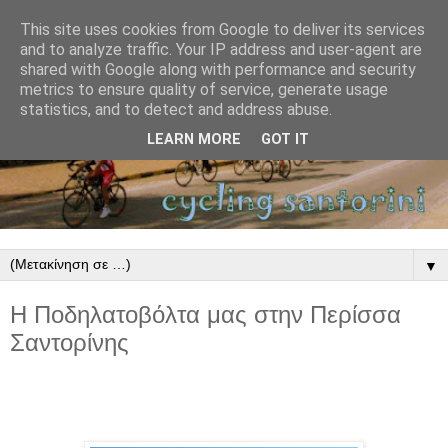
This site uses cookies from Google to deliver its services
and to analyze traffic. Your IP address and user-agent are
shared with Google along with performance and security
metrics to ensure quality of service, generate usage
statistics, and to detect and address abuse.
LEARN MORE
GOT IT
▼
Η Ποδηλατοβόλτα μας στην Περίσσα
Σαντορίνης